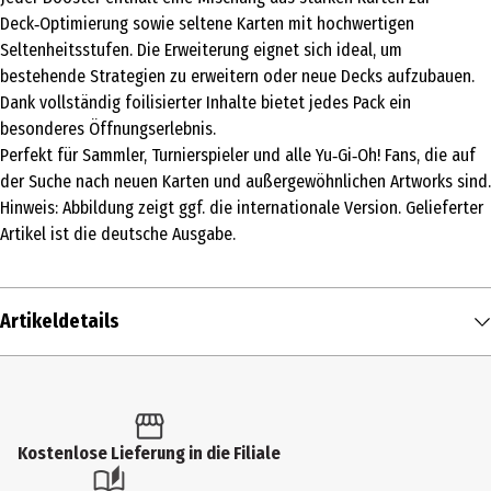
Deck‑Optimierung sowie seltene Karten mit hochwertigen
Seltenheitsstufen. Die Erweiterung eignet sich ideal, um
bestehende Strategien zu erweitern oder neue Decks aufzubauen.
Dank vollständig foilisierter Inhalte bietet jedes Pack ein
besonderes Öffnungserlebnis.
Perfekt für Sammler, Turnierspieler und alle Yu‑Gi‑Oh! Fans, die auf
der Suche nach neuen Karten und außergewöhnlichen Artworks sind.
Hinweis: Abbildung zeigt ggf. die internationale Version. Gelieferter
Artikel ist die deutsche Ausgabe.
Artikeldetails
Inhalt
1 Stk.
Produkttyp
Kostenlose Lieferung in die Filiale
Sammelkarten