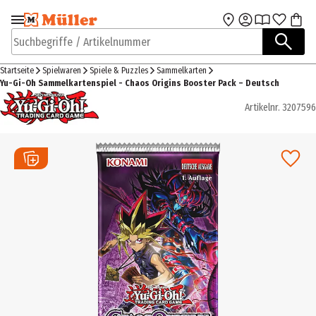
Zur Navigation
Zum Hauptinhalt
springen
springen
Suchbegriffe / Artikelnummer
Startseite
Spielwaren
Spiele & Puzzles
Sammelkarten
Yu-Gi-Oh Sammelkartenspiel - Chaos Origins Booster Pack – Deutsch
Artikelnr.
3207596