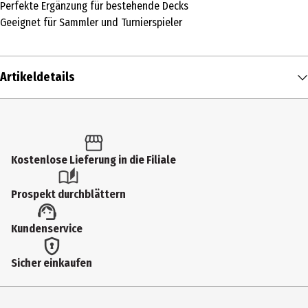
Perfekte Ergänzung für bestehende Decks
Geeignet für Sammler und Turnierspieler
Artikeldetails
Inhalt
1 Stk.
Produkttyp
Kostenlose Lieferung in die Filiale
Sammelkarten
Prospekt durchblättern
Altersempfehlung ab
Kundenservice
6 Jahre
Artikelnummer des Herstellers
Sicher einkaufen
118079470001
Lizenz (spw)