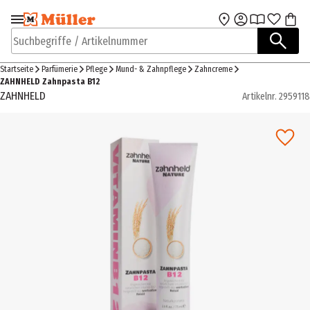
Zur Navigation
Zum Hauptinhalt
springen
springen
Suchbegriffe / Artikelnummer
Startseite
Parfümerie
Pflege
Mund- & Zahnpflege
Zahncreme
ZAHNHELD Zahnpasta B12
ZAHNHELD
Artikelnr.
2959118