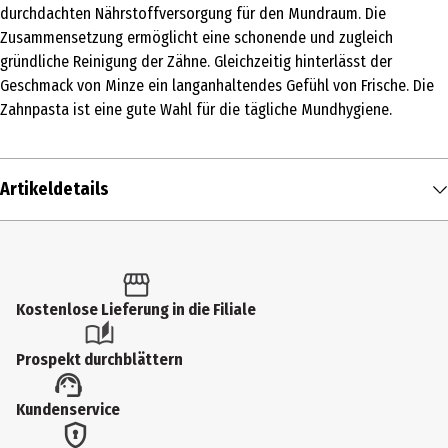
durchdachten Nährstoffversorgung für den Mundraum. Die
Zusammensetzung ermöglicht eine schonende und zugleich
gründliche Reinigung der Zähne. Gleichzeitig hinterlässt der
Geschmack von Minze ein langanhaltendes Gefühl von Frische. Die
Zahnpasta ist eine gute Wahl für die tägliche Mundhygiene.
Artikeldetails
Inhalt
75 ml
Produkttyp
Kostenlose Lieferung in die Filiale
Zahncreme
Prospekt durchblättern
Inhaltsstoffe
Kundenservice
Aqua, Hydrated Silica, Sorbitol, Disodium Cocoyl Glutamate, Xanth
Nucifera (Coconut) Oil**, Lactic Acid, Carvone*, Potassium Sorbat