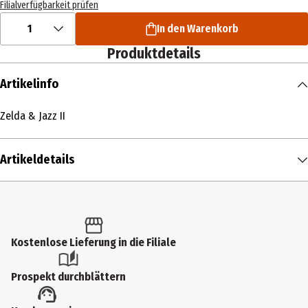
Filialverfügbarkeit prüfen
1
In den Warenkorb
Produktdetails
Artikelinfo
Zelda & Jazz II
Artikeldetails
Inhalt
1 Stk.
Produkttyp
Kostenlose Lieferung in die Filiale
Multimedia
Prospekt durchblättern
Künstler