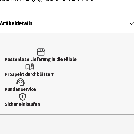
Artikeldetails
Inhalt
1 Stk.
Produkttyp
Kostenlose Lieferung in die Filiale
Vorratsdosen
Prospekt durchblättern
Breite
Kundenservice
18 cm
Fassungsvermögen
Sicher einkaufen
3 l
Gewicht
567 g