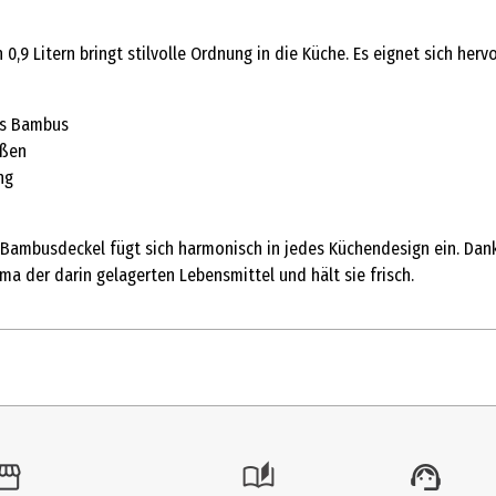
,9 Litern bringt stilvolle Ordnung in die Küche. Es eignet sich her
us Bambus
eßen
ng
mbusdeckel fügt sich harmonisch in jedes Küchendesign ein. Dank de
ma der darin gelagerten Lebensmittel und hält sie frisch.
1 Stk.
Vorratsgläser