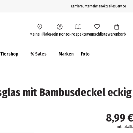
Karriere
Unternehmen
Aktuelles
Service
Meine Filiale
Mein Konto
Prospekte
Wunschliste
Warenkorb
Tiershop
% Sales
Marken
Foto
tsglas mit Bambusdeckel eckig
8,99 €
inkl. MwSt.