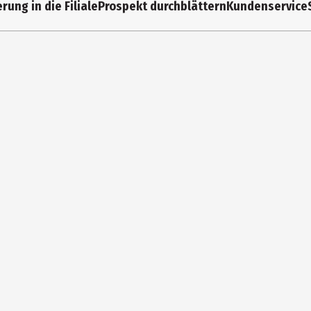
rung in die Filiale
Prospekt durchblättern
Kundenservice
10 cm
900 ml
341
transparent
13.7 cm
Borosilikat Glas, Silikon, Bambus
Nur für Handwäsche geeignet.
10 cm
Zeller Present Handels GmbH
Reifenbergstr. 1, DE-63939 Wörth
present@zeller-gmbh.com