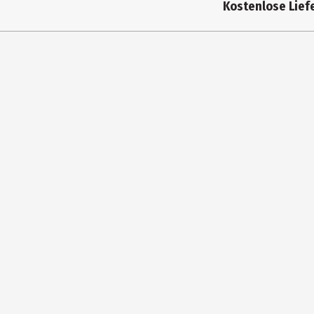
Kostenlose Liefe
Breite
Fassungsvermögen
Gewicht
Farbe
Höhe
Materialdetails
Pflegehinweis
Tiefe
Hersteller
Herstelleradresse
Kontaktmöglichkeit