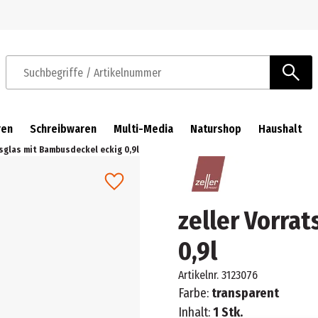
Zur Navigation springen
Zum Hauptinhalt springen
Suchbegriffe / Artikelnummer
ren
Schreibwaren
Multi-Media
Naturshop
Haushalt
tsglas mit Bambusdeckel eckig 0,9l
zeller Vorra
0,9l
Artikelnr.
3123076
Farbe:
transparent
Inhalt:
1 Stk.