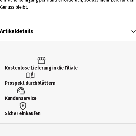
Genuss bleibt.
Artikeldetails
Inhalt
1 Stk.
Produkttyp
Kostenlose Lieferung in die Filiale
Backformen
Prospekt durchblättern
Produkteigenschaft
Kundenservice
hitzebständig|antihaftbeschichtet
Breite
Sicher einkaufen
19 cm
Geeignet für