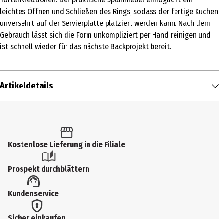
leichtes Öffnen und Schließen des Rings, sodass der fertige Kuchen
unversehrt auf der Servierplatte platziert werden kann. Nach dem
Gebrauch lässt sich die Form unkompliziert per Hand reinigen und
ist schnell wieder für das nächste Backprojekt bereit.
Artikeldetails
Inhalt
1 Stk.
Produkttyp
Kostenlose Lieferung in die Filiale
Backformen
Prospekt durchblättern
Produkteigenschaft
Kundenservice
hitzebständig|antihaftbeschichtet
Durchmesser
Sicher einkaufen