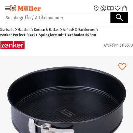
Zur Navigation
Zum Hauptinhalt
springen
springen
Suchbegriffe / Artikelnummer
Startseite
Haushalt
Kochen & Backen
Auflauf- & Backformen
zenker Perfect Black+ Springform mit Flachboden Ø28cm
Artikelnr.
3118673