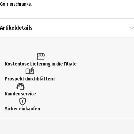
Gefrierschränke.
Artikeldetails
Inhalt
1 Stk.
Produkttyp
Kostenlose Lieferung in die Filiale
Backformen
Prospekt durchblättern
Breite
Kundenservice
23 cm
Geeignet für
Sicher einkaufen
Spuelmaschinen
Farbe