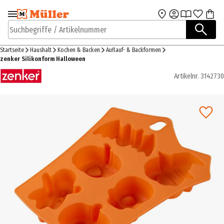
Zur Navigation
Zum Hauptinhalt
springen
springen
Suchbegriffe / Artikelnummer
Startseite
Haushalt
Kochen & Backen
Auflauf- & Backformen
zenker Silikonform Halloween
Artikelnr.
3142730