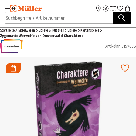
Zur Navigation
Zum Hauptinhalt
springen
springen
Suchbegriffe / Artikelnummer
Startseite
Spielwaren
Spiele & Puzzles
Spiele
Kartenspiele
Zygomatic Werwölfe von Düsterwald Charaktere
Artikelnr.
3159038