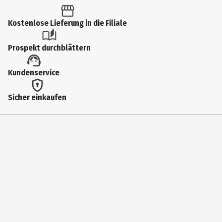
10 Jahre
Kostenlose Lieferung in die Filiale
Artikelnummer des Herstellers
LUID0006
Prospekt durchblättern
Hersteller
Kundenservice
Asmodee GmbH
Herstelleradresse
Sicher einkaufen
Friedrichstr. 47 45145 Essen
Kontaktmöglichkeit
https://www.asmodee.de/