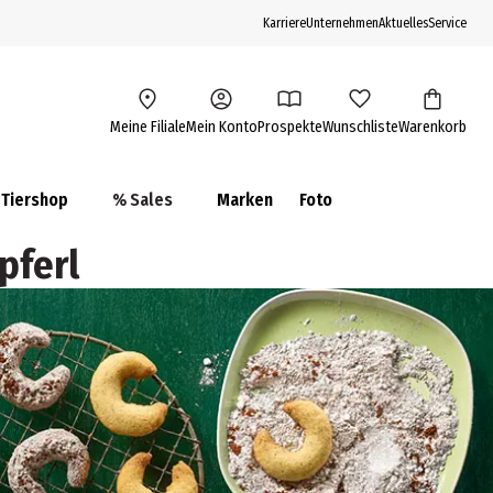
Karriere
Unternehmen
Aktuelles
Service
Meine Filiale
Mein Konto
Prospekte
Wunschliste
Warenkorb
Tiershop
% Sales
Marken
Foto
pferl