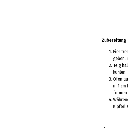
Zubereitung
Eier tr
geben. 
Teig ha
kühlen.
Ofen au
in 1 cm
formen 
Während
Kipferl