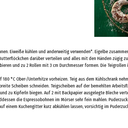
ennen. Eiweiße kühlen und anderweitig verwenden*. Eigelbe zusammen 
Butterflöckchen darüber verteilen und alles mit den Händen zügig 
lbieren und zu 2 Rollen mit 3 cm Durchmesser formen. Die Teigrollen 
f 180 °C Ober-/Unterhitze vorheizen. Teig aus dem Kühlschrank nehm
 breite Scheiben schneiden. Teigscheiben auf der bemehlten Arbeits
und zu Kipferln biegen. Auf 2 mit Backpapier ausgelegte Bleche vert
dessen die Espressobohnen im Mörser sehr fein mahlen. Puderzucker
 auf einem Kuchengitter kurz abkühlen lassen, vorsichtig im Puderz