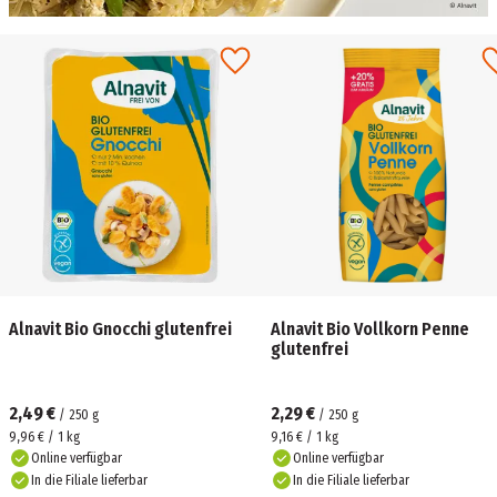
Alnavit Bio Gnocchi glutenfrei
Alnavit Bio Vollkorn Penne
glutenfrei
2,49 €
2,29 €
/
250
g
/
250
g
9,96 € / 1 kg
9,16 € / 1 kg
Online verfügbar
Online verfügbar
In die Filiale lieferbar
In die Filiale lieferbar