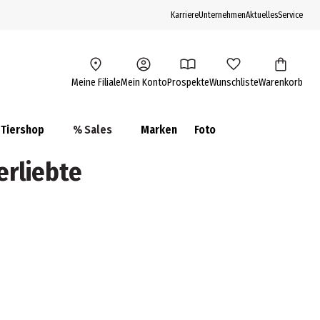
Karriere
Unternehmen
Aktuelles
Service
Meine Filiale
Mein Konto
Prospekte
Wunschliste
Warenkorb
Tiershop
% Sales
Marken
Foto
erliebte