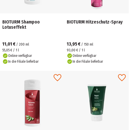
BIOTURM Shampoo
BIOTURM Hitzeschutz-Spray
Lotuseffekt
11,01 €
13,95 €
/
200
ml
/
150
ml
55,05 € / 1 l
93,00 € / 1 l
Online verfügbar
Online verfügbar
In die Filiale lieferbar
In die Filiale lieferbar