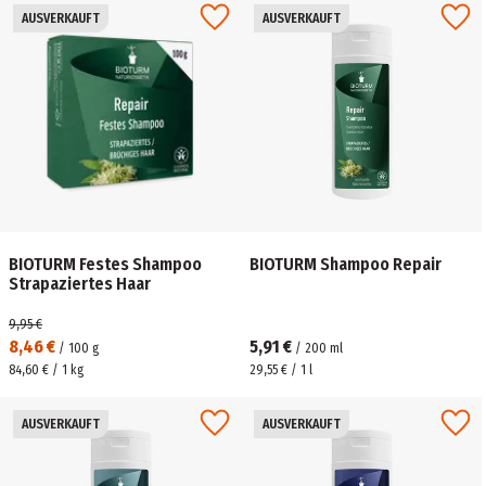
AUSVERKAUFT
AUSVERKAUFT
BIOTURM Festes Shampoo
BIOTURM Shampoo Repair
Strapaziertes Haar
9,95 €
8,46 €
5,91 €
/
100
g
/
200
ml
84,60 € / 1 kg
29,55 € / 1 l
AUSVERKAUFT
AUSVERKAUFT