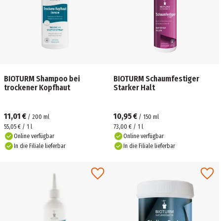
BIOTURM Shampoo bei
BIOTURM Schaumfestiger
trockener Kopfhaut
Starker Halt
11,01 €
10,95 €
/
200
ml
/
150
ml
55,05 € / 1 l
73,00 € / 1 l
Online verfügbar
Online verfügbar
In die Filiale lieferbar
In die Filiale lieferbar