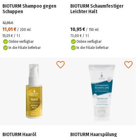
BIOTURM Shampoo gegen
BIOTURM Schaumfestiger
Schuppen
Leichter Halt
12,95 €
11,01 €
10,95 €
/
200
ml
/
150
ml
55,05 € / 1 l
73,00 € / 1 l
Online verfügbar
Online verfügbar
In die Filiale lieferbar
In die Filiale lieferbar
BIOTURM Haaröl
BIOTURM Haarspülung