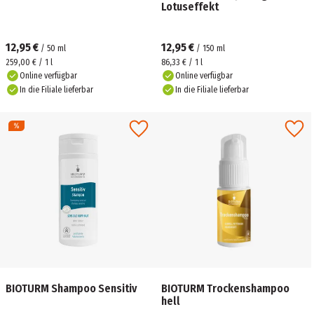
Lotuseffekt
12,95 €
12,95 €
/
50
ml
/
150
ml
259,00 € / 1 l
86,33 € / 1 l
Online verfügbar
Online verfügbar
In die Filiale lieferbar
In die Filiale lieferbar
BIOTURM Shampoo Sensitiv
BIOTURM Trockenshampoo
hell