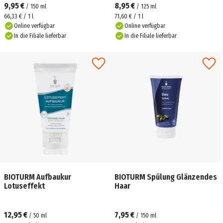
9,95 €
8,95 €
/
150
ml
/
125
ml
66,33 € / 1 l
71,60 € / 1 l
Online verfügbar
Online verfügbar
In die Filiale lieferbar
In die Filiale lieferbar
BIOTURM Aufbaukur
BIOTURM Spülung Glänzendes
Lotuseffekt
Haar
12,95 €
7,95 €
/
50
ml
/
150
ml