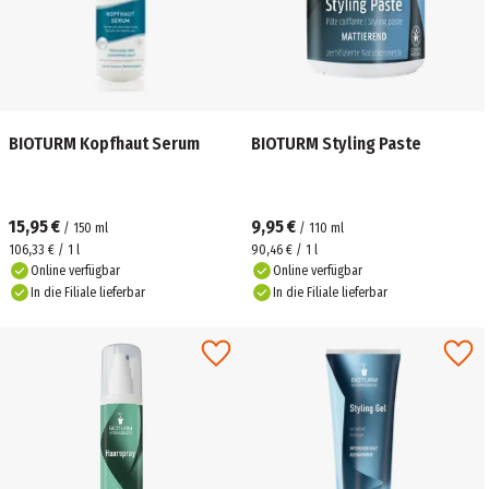
BIOTURM Kopfhaut Serum
BIOTURM Styling Paste
15,95 €
9,95 €
/
150
ml
/
110
ml
106,33 € / 1 l
90,46 € / 1 l
Online verfügbar
Online verfügbar
In die Filiale lieferbar
In die Filiale lieferbar