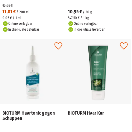
12,95 €
11,01 €
10,95 €
/
200
ml
/
20
g
0,06 € / 1 ml
547,50 € / 1 kg
Online verfügbar
Online verfügbar
In die Filiale lieferbar
In die Filiale lieferbar
BIOTURM Haartonic gegen
BIOTURM Haar Kur
Schuppen