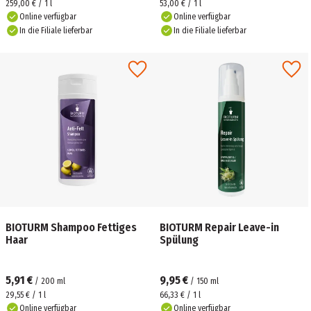
259,00 € / 1 l
53,00 € / 1 l
Online verfügbar
Online verfügbar
In die Filiale lieferbar
In die Filiale lieferbar
BIOTURM Shampoo Fettiges
BIOTURM Repair Leave-in
Haar
Spülung
5,91 €
9,95 €
/
200
ml
/
150
ml
29,55 € / 1 l
66,33 € / 1 l
Online verfügbar
Online verfügbar