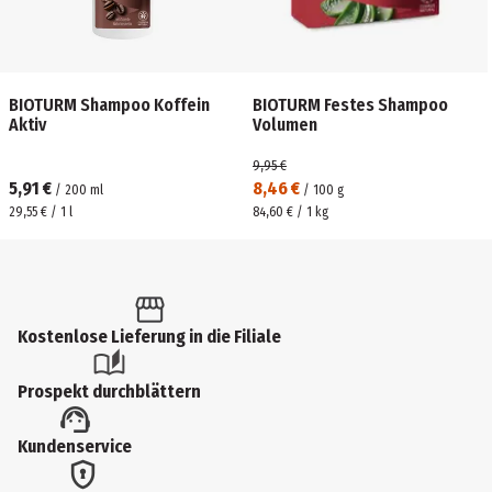
BIOTURM Shampoo Koffein
BIOTURM Festes Shampoo
Aktiv
Volumen
9,95 €
5,91 €
8,46 €
/
200
ml
/
100
g
29,55 € / 1 l
84,60 € / 1 kg
Kostenlose Lieferung in die Filiale
Prospekt durchblättern
Kundenservice