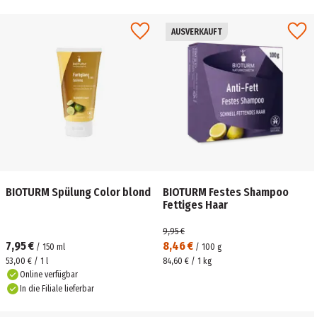
AUSVERKAUFT
BIOTURM Spülung Color blond
BIOTURM Festes Shampoo
Fettiges Haar
9,95 €
7,95 €
8,46 €
/
150
ml
/
100
g
53,00 € / 1 l
84,60 € / 1 kg
Online verfügbar
In die Filiale lieferbar