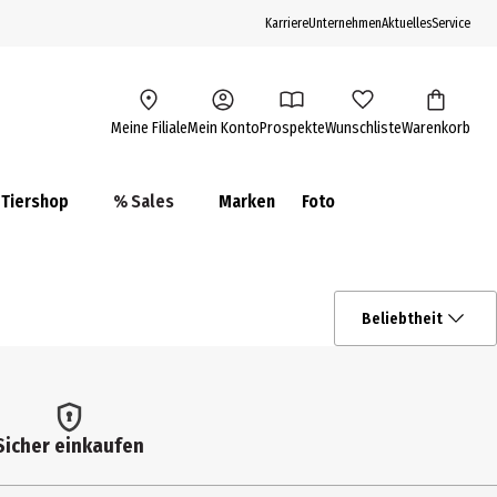
Karriere
Unternehmen
Aktuelles
Service
Meine Filiale
Mein Konto
Prospekte
Wunschliste
Warenkorb
Tiershop
% Sales
Marken
Foto
Beliebtheit
Sicher einkaufen