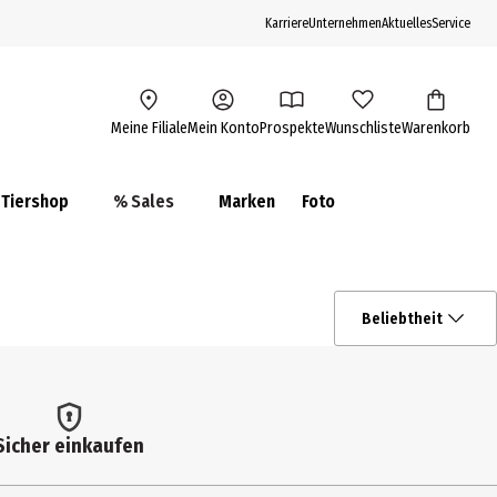
Karriere
Unternehmen
Aktuelles
Service
Meine Filiale
Mein Konto
Prospekte
Wunschliste
Warenkorb
Tiershop
% Sales
Marken
Foto
Beliebtheit
Sicher einkaufen