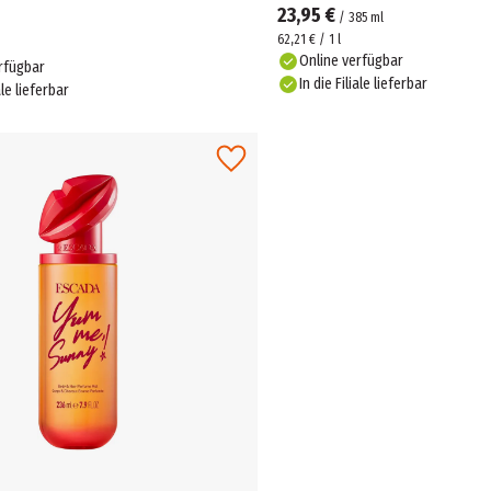
23,95 €
/
385
ml
62,21 € / 1 l
Online verfügbar
rfügbar
In die Filiale lieferbar
ale lieferbar