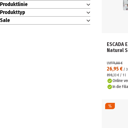
Produktlinie
Produkttyp
Sale
ESCADA E
Natural 
UVP
71,00 €
26,95 €
/
3
898,33 € / 1 l
Online ve
In die Fili