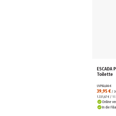
ESCADA Pa
Toilette
UVP
53,00 €
39,95 €
/
3
1.331,67 € / 1 l
Online ve
In die Fili