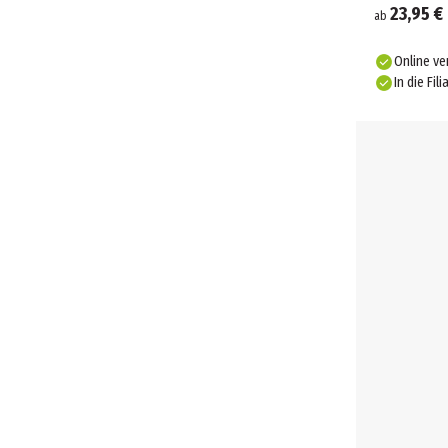
23,95 €
ab
Online ve
In die Fili