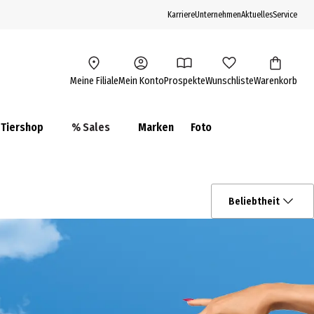
Karriere
Unternehmen
Aktuelles
Service
Meine Filiale
Mein Konto
Prospekte
Wunschliste
Warenkorb
Tiershop
% Sales
Marken
Foto
Beliebtheit