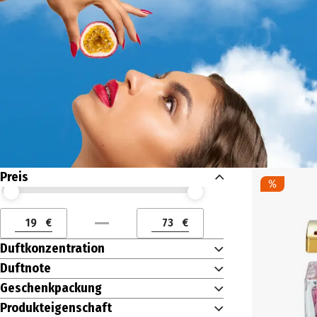
Preis
Preis (€) ab
Preis (€) bis
€
€
Preis (€) ab
Preis (€) bis
Duftkonzentration
Duftnote
Geschenkpackung
Produkteigenschaft