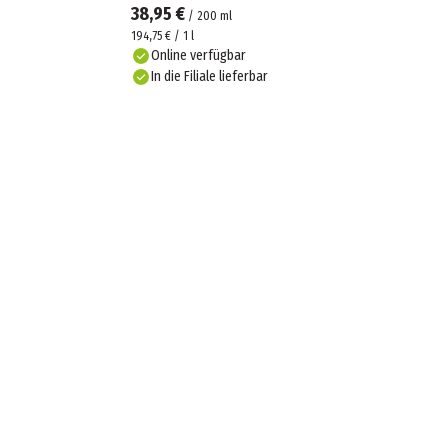
38,95 €
/
200
ml
194,75 € / 1 l
Online verfügbar
In die Filiale lieferbar