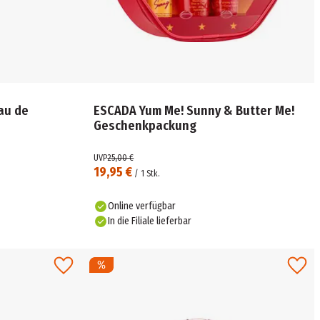
au de
ESCADA Yum Me! Sunny & Butter Me!
Geschenkpackung
UVP
25,00 €
19,95 €
/
1
Stk.
Online verfügbar
In die Filiale lieferbar