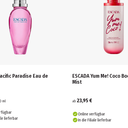
cific Paradise Eau de
ESCADA Yum Me! Coco Bod
Mist
23,95 €
0
ml
ab
rfügbar
Online verfügbar
ale lieferbar
In die Filiale lieferbar