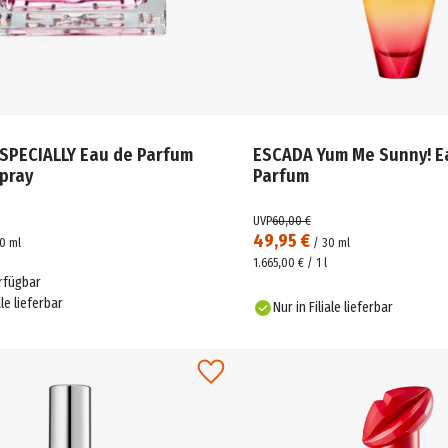
SPECIALLY Eau de Parfum
ESCADA Yum Me Sunny! E
Spray
Parfum
UVP
60,00 €
49,95 €
0
ml
/
30
ml
1.665,00 € / 1 l
rfügbar
ale lieferbar
Nur in Filiale lieferbar