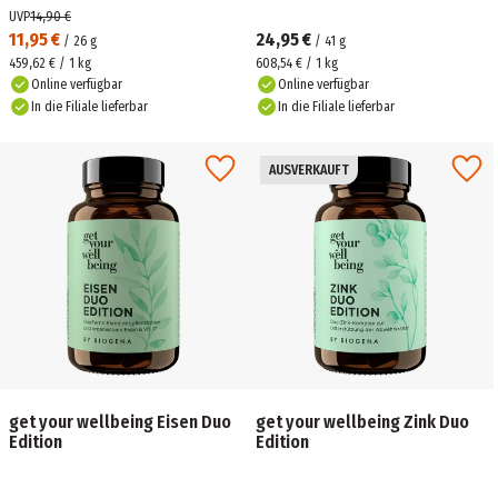
UVP
14,90 €
11,95 €
24,95 €
/
26
g
/
41
g
459,62 € / 1 kg
608,54 € / 1 kg
Online verfügbar
Online verfügbar
In die Filiale lieferbar
In die Filiale lieferbar
AUSVERKAUFT
get your wellbeing Eisen Duo
get your wellbeing Zink Duo
Edition
Edition