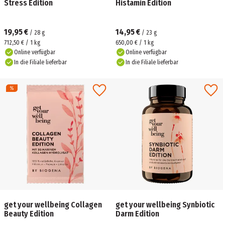
Stress Edition
Histamin Edition
19,95 €
14,95 €
/
28
g
/
23
g
712,50 € / 1 kg
650,00 € / 1 kg
Online verfügbar
Online verfügbar
In die Filiale lieferbar
In die Filiale lieferbar
get your wellbeing Collagen
get your wellbeing Synbiotic
Beauty Edition
Darm Edition