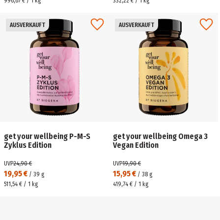
996,67 € / 1 kg
332,22 € / 1 kg
AUSVERKAUFT
AUSVERKAUFT
get your wellbeing P-M-S
get your wellbeing Omega 3
Zyklus Edition
Vegan Edition
UVP
24,90 €
UVP
19,90 €
19,95 €
15,95 €
/
39
g
/
38
g
511,54 € / 1 kg
419,74 € / 1 kg