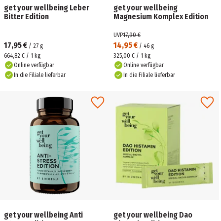
get your wellbeing Leber
get your wellbeing
Bitter Edition
Magnesium Komplex Edition
UVP
17,90 €
17,95 €
14,95 €
/
27
g
/
46
g
664,82 € / 1 kg
325,00 € / 1 kg
Online verfügbar
Online verfügbar
In die Filiale lieferbar
In die Filiale lieferbar
get your wellbeing Anti
get your wellbeing Dao