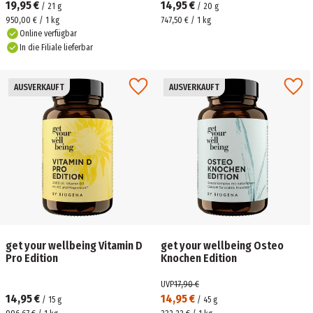
19,95 €
14,95 €
/
21
g
/
20
g
950,00 € / 1 kg
747,50 € / 1 kg
Online verfügbar
In die Filiale lieferbar
AUSVERKAUFT
AUSVERKAUFT
get your wellbeing Vitamin D
get your wellbeing Osteo
Pro Edition
Knochen Edition
UVP
17,90 €
14,95 €
14,95 €
/
15
g
/
45
g