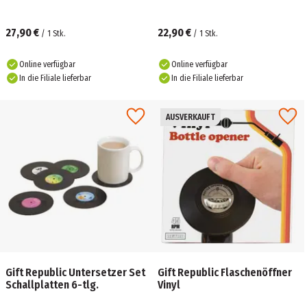
27,90 €
22,90 €
/
1
Stk.
/
1
Stk.
Online verfügbar
Online verfügbar
In die Filiale lieferbar
In die Filiale lieferbar
AUSVERKAUFT
Gift Republic Untersetzer Set
Gift Republic Flaschenöffner
Schallplatten 6-tlg.
Vinyl