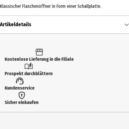
Klassischer Flaschenöffner in Form einer Schallplatte.
Artikeldetails
Inhalt
1 Stk.
Produkttyp
Kostenlose Lieferung in die Filiale
Flaschenöffner
Prospekt durchblättern
Breite
Kundenservice
11 cm
Höhe
Sicher einkaufen
11 cm
Materialdetails
Edelstahl