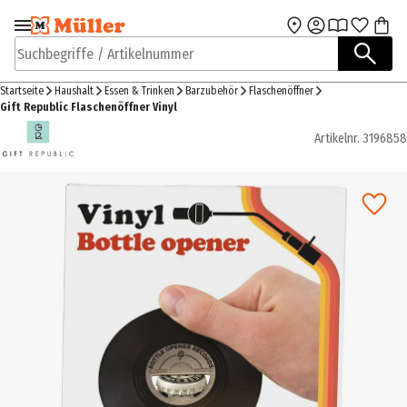
Zur Navigation
Zum Hauptinhalt
springen
springen
Suchbegriffe / Artikelnummer
Startseite
Haushalt
Essen & Trinken
Barzubehör
Flaschenöffner
Gift Republic Flaschenöffner Vinyl
Artikelnr.
3196858