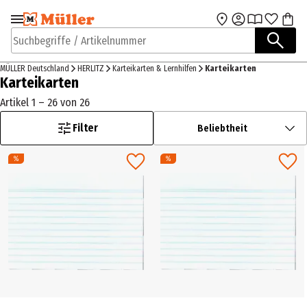
Zur Navigation
Zum Hauptinhalt
springen
springen
Suchbegriffe / Artikelnummer
MÜLLER Deutschland
HERLITZ
Karteikarten & Lernhilfen
Karteikarten
Karteikarten
Artikel 1 – 26 von 26
Filter
Beliebtheit