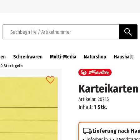
Zur Navigation springen
Zum Hauptinhalt springen
Suchbegriffe / Artikelnummer
ren
Schreibwaren
Multi-Media
Naturshop
Haushalt
00 Stück gelb
Karteikarten 
Artikelnr.
20715
Inhalt:
1 Stk.
Lieferung nach Ha
Lieferbar in 2 - 3 Werktage