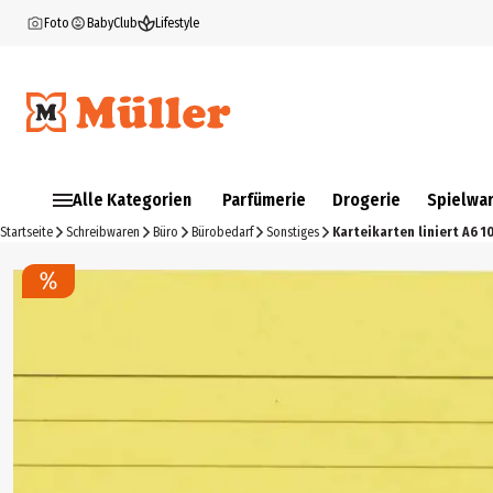
Foto
BabyClub
Lifestyle
Alle Kategorien
Parfümerie
Drogerie
Spielwa
Startseite
Schreibwaren
Büro
Bürobedarf
Sonstiges
Karteikarten liniert A6 1