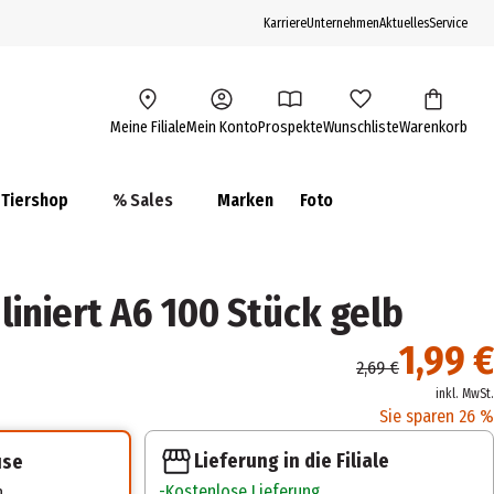
Karriere
Unternehmen
Aktuelles
Service
Meine Filiale
Mein Konto
Prospekte
Wunschliste
Warenkorb
Tiershop
% Sales
Marken
Foto
liniert A6 100 Stück gelb
1,99 €
2,69 €
inkl. MwSt.
Sie sparen 26 %
Lieferung in die Filiale
use
Kostenlose Lieferung
n