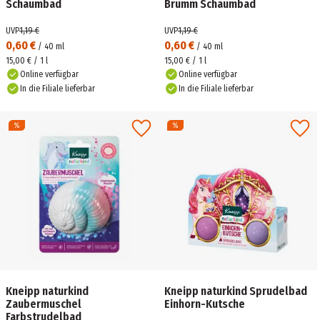
Schaumbad
Brumm Schaumbad
UVP
1,19 €
UVP
1,19 €
0,60 €
0,60 €
/
40
ml
/
40
ml
15,00 € / 1 l
15,00 € / 1 l
Online verfügbar
Online verfügbar
In die Filiale lieferbar
In die Filiale lieferbar
Kneipp naturkind
Kneipp naturkind Sprudelbad
Zaubermuschel
Einhorn-Kutsche
Farbstrudelbad