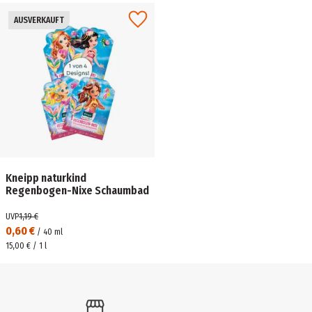
AUSVERKAUFT
Kneipp naturkind
Regenbogen-Nixe Schaumbad
UVP
1,19 €
0,60 €
/
40
ml
15,00 € / 1 l