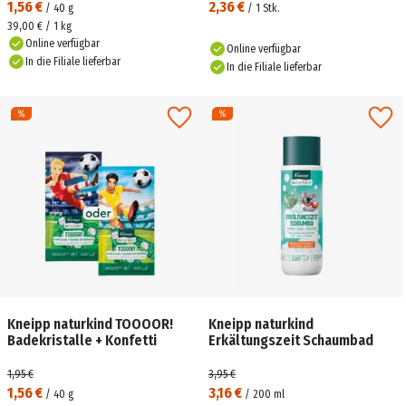
1,56 €
2,36 €
/
40
g
/
1
Stk.
39,00 € / 1 kg
Online verfügbar
Online verfügbar
In die Filiale lieferbar
In die Filiale lieferbar
Kneipp naturkind TOOOOR!
Kneipp naturkind
Badekristalle + Konfetti
Erkältungszeit Schaumbad
1,95 €
3,95 €
1,56 €
3,16 €
/
40
g
/
200
ml