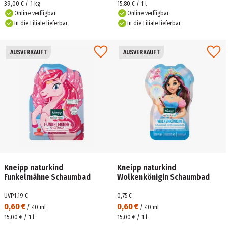
39,00 € / 1 kg
15,80 € / 1 l
Online verfügbar
Online verfügbar
In die Filiale lieferbar
In die Filiale lieferbar
AUSVERKAUFT
AUSVERKAUFT
Kneipp naturkind
Kneipp naturkind
Funkelmähne Schaumbad
Wolkenkönigin Schaumbad
UVP
1,19 €
0,75 €
0,60 €
0,60 €
/
40
ml
/
40
ml
15,00 € / 1 l
15,00 € / 1 l