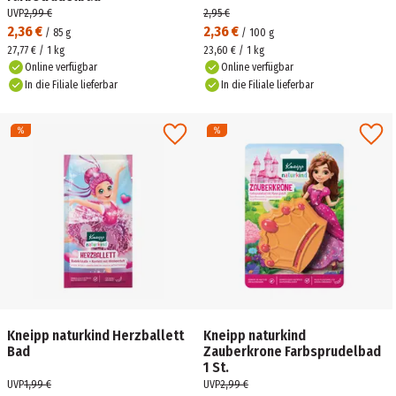
UVP
2,99 €
2,95 €
2,36 €
2,36 €
/
85
g
/
100
g
27,77 € / 1 kg
23,60 € / 1 kg
Online verfügbar
Online verfügbar
In die Filiale lieferbar
In die Filiale lieferbar
Kneipp naturkind Herzballett
Kneipp naturkind
Bad
Zauberkrone Farbsprudelbad
1 St.
UVP
1,99 €
UVP
2,99 €