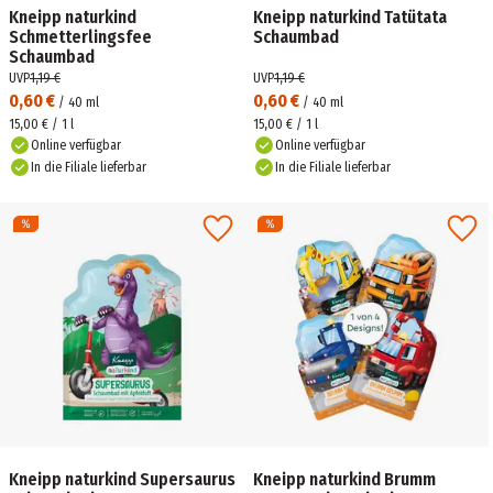
Kneipp naturkind
Kneipp naturkind Tatütata
Schmetterlingsfee
Schaumbad
Schaumbad
UVP
1,19 €
UVP
1,19 €
0,60 €
0,60 €
/
40
ml
/
40
ml
15,00 € / 1 l
15,00 € / 1 l
Online verfügbar
Online verfügbar
In die Filiale lieferbar
In die Filiale lieferbar
Kneipp naturkind Supersaurus
Kneipp naturkind Brumm