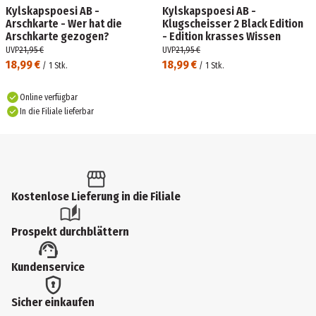
Kylskapspoesi AB -
Kylskapspoesi AB -
Arschkarte - Wer hat die
Klugscheisser 2 Black Edition
Arschkarte gezogen?
- Edition krasses Wissen
UVP
21,95 €
UVP
21,95 €
18,99 €
18,99 €
/
1
Stk.
/
1
Stk.
Online verfügbar
In die Filiale lieferbar
Kostenlose Lieferung in die Filiale
Prospekt durchblättern
Kundenservice
Sicher einkaufen