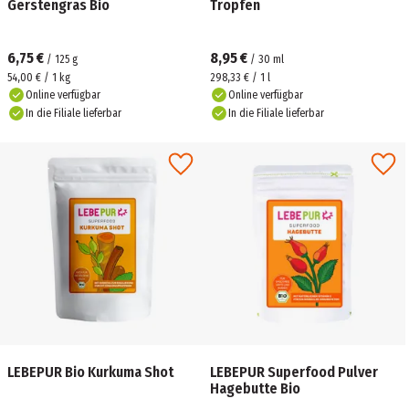
Gerstengras Bio
Tropfen
6,75 €
8,95 €
/
125
g
/
30
ml
54,00 € / 1 kg
298,33 € / 1 l
Online verfügbar
Online verfügbar
In die Filiale lieferbar
In die Filiale lieferbar
LEBEPUR Bio Kurkuma Shot
LEBEPUR Superfood Pulver
Hagebutte Bio