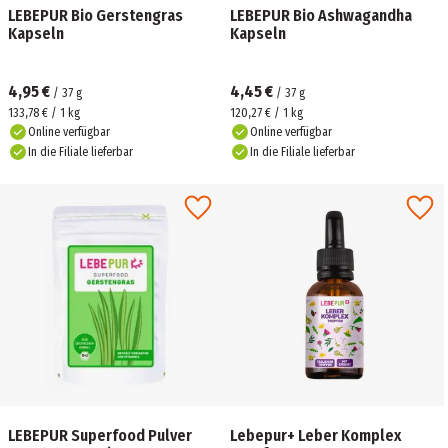
LEBEPUR Bio Gerstengras
LEBEPUR Bio Ashwagandha
Kapseln
Kapseln
4,95 €
4,45 €
/
37
g
/
37
g
133,78 € / 1 kg
120,27 € / 1 kg
Online verfügbar
Online verfügbar
In die Filiale lieferbar
In die Filiale lieferbar
LEBEPUR Superfood Pulver
Lebepur+ Leber Komplex