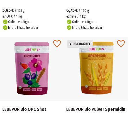
5,95 €
6,75 €
/
125
g
/
160
g
47,60 € / 1 kg
42,19 € / 1 kg
Online verfügbar
Online verfügbar
In die Filiale lieferbar
In die Filiale lieferbar
AUSVERKAUFT
LEBEPUR Bio OPC Shot
LEBEPUR Bio Pulver Spermidin