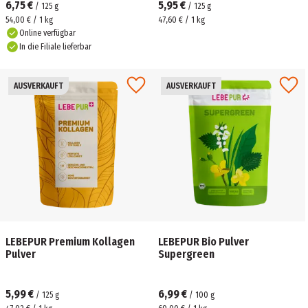
6,75 €
5,95 €
/
125
g
/
125
g
54,00 € / 1 kg
47,60 € / 1 kg
Online verfügbar
In die Filiale lieferbar
AUSVERKAUFT
AUSVERKAUFT
LEBEPUR Premium Kollagen
LEBEPUR Bio Pulver
Pulver
Supergreen
5,99 €
6,99 €
/
125
g
/
100
g