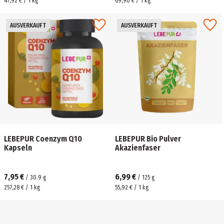
47,92 € / 1 kg
69,90 € / 1 kg
AUSVERKAUFT
AUSVERKAUFT
LEBEPUR Coenzym Q10
LEBEPUR Bio Pulver
Kapseln
Akazienfaser
7,95 €
6,99 €
/
30.9
g
/
125
g
257,28 € / 1 kg
55,92 € / 1 kg