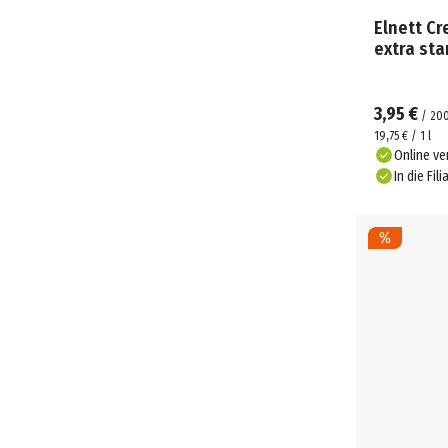
Elnett C
extra sta
3,95 €
/
20
19,75 € / 1 l
Online ve
In die Fili