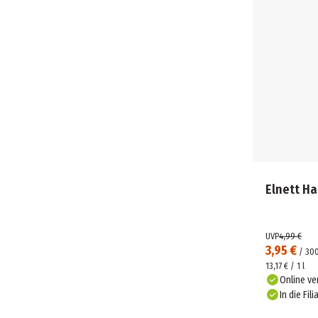
Elnett Ha
UVP
4,99 €
3,95 €
/
30
13,17 € / 1 l
Online ve
In die Fili