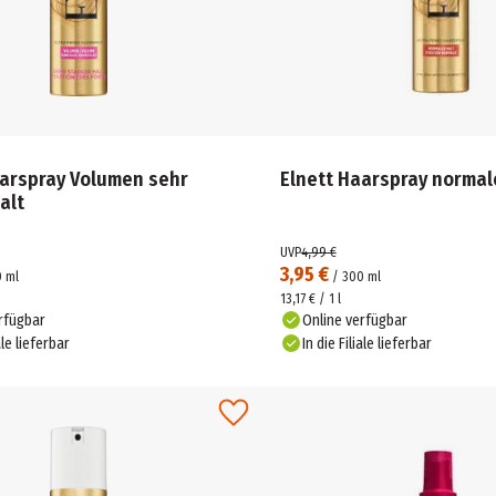
aarspray Volumen sehr
Elnett Haarspray normal
alt
UVP
4,99 €
3,95 €
0
ml
/
300
ml
13,17 € / 1 l
rfügbar
Online verfügbar
ale lieferbar
In die Filiale lieferbar