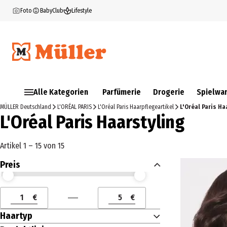
Foto
BabyClub
Lifestyle
Alle Kategorien
Parfümerie
Drogerie
Spielwa
MÜLLER Deutschland
L'ORÉAL PARIS
L'Oréal Paris Haarpflegeartikel
L'Oréal Paris Ha
L'Oréal Paris Haarstyling
Artikel 1 – 15 von 15
Preis
Preis (€) ab
Preis (€) bis
€
€
Preis (€) ab
Preis (€) bis
Haartyp