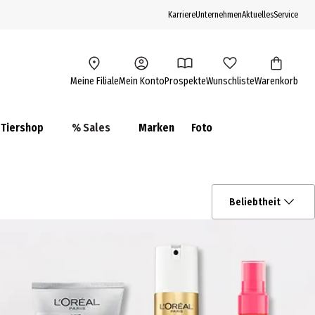
Karriere
Unternehmen
Aktuelles
Service
Meine Filiale
Mein Konto
Prospekte
Wunschliste
Warenkorb
Tiershop
% Sales
Marken
Foto
Beliebtheit