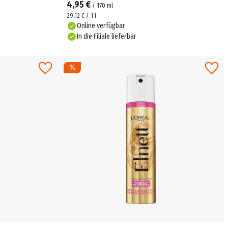
4,95 €
/
170
ml
29,12 € / 1 l
Online verfügbar
In die Filiale lieferbar