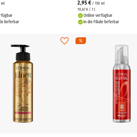
2,95 €
ml
/
150
ml
19,67 € / 1 l
rfügbar
Online verfügbar
ale lieferbar
In die Filiale lieferbar