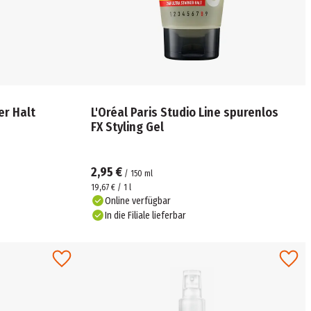
er Halt
L'Oréal Paris Studio Line spurenlos
FX Styling Gel
2,95 €
/
150
ml
19,67 € / 1 l
Online verfügbar
In die Filiale lieferbar