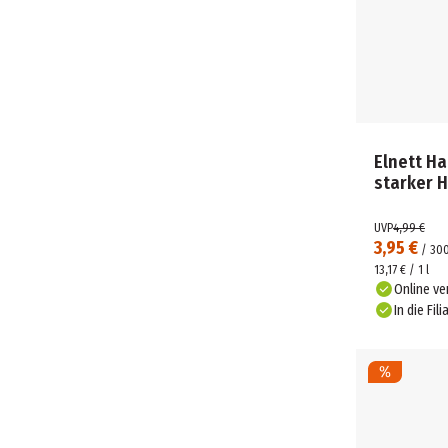
Elnett H
starker H
UVP
4,99 €
3,95 €
/
30
13,17 € / 1 l
Online ve
In die Fili