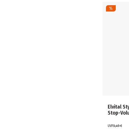
Elvital S
Stop-Vol
UVP
3,49 €