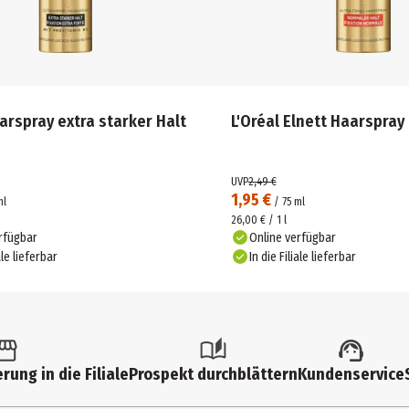
arspray extra starker Halt
L'Oréal Elnett Haarspray 
UVP
2,49 €
1,95 €
ml
/
75
ml
26,00 € / 1 l
rfügbar
Online verfügbar
ale lieferbar
In die Filiale lieferbar
rung in die Filiale
Prospekt durchblättern
Kundenservice