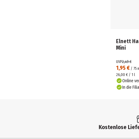
Elnett Ha
Mini
UVP
2,49 €
1,95 €
/
75
26,00 € / 1 l
Online ve
In die Fili
Kostenlose Liefe