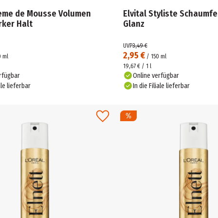
reme de Mousse Volumen
Elvital Styliste Schaumfe
rker Halt
Glanz
UVP
3,49 €
2,95 €
0
ml
/
150
ml
19,67 € / 1 l
rfügbar
Online verfügbar
ale lieferbar
In die Filiale lieferbar