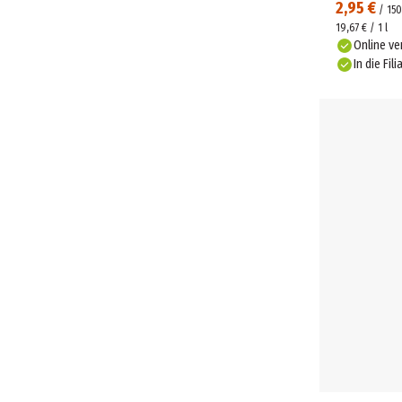
2,95 €
/
150
19,67 € / 1 l
Online ve
In die Fili