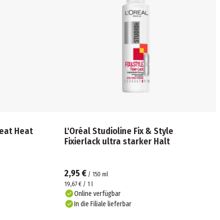
feat Heat
L'Oréal Studioline Fix & Style
Fixierlack ultra starker Halt
2,95 €
/
150
ml
19,67 € / 1 l
Online verfügbar
In die Filiale lieferbar