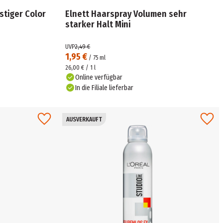
stiger Color
Elnett Haarspray Volumen sehr
starker Halt Mini
UVP
2,49 €
1,95 €
/
75
ml
26,00 € / 1 l
Online verfügbar
In die Filiale lieferbar
AUSVERKAUFT