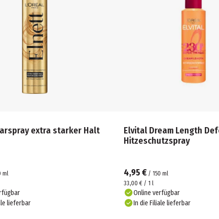
arspray extra starker Halt
Elvital Dream Length De
Hitzeschutzspray
4,95 €
0
ml
/
150
ml
33,00 € / 1 l
rfügbar
Online verfügbar
ale lieferbar
In die Filiale lieferbar