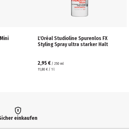
Mini
L'Oréal Studioline Spurenlos FX
Styling Spray ultra starker Halt
2,95 €
/
250
ml
11,80 € / 1 l
Sicher einkaufen