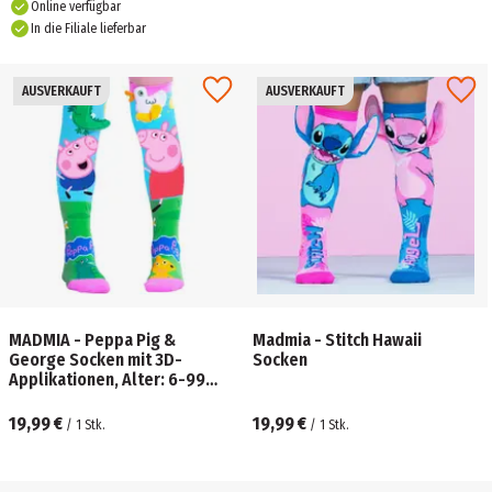
Online verfügbar
In die Filiale lieferbar
AUSVERKAUFT
AUSVERKAUFT
MADMIA - Peppa Pig &
Madmia - Stitch Hawaii
George Socken mit 3D-
Socken
Applikationen, Alter: 6-99
Jahre
19,99 €
19,99 €
/
1
Stk.
/
1
Stk.