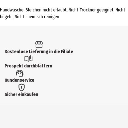
1 Stk.
Handwäsche, Bleichen nicht erlaubt, Nicht Trockner geeignet, Nicht
Produkttyp
bügeln, Nicht chemisch reinigen
Sonstige Textilien
Altersempfehlung ab
6 Jahre
Kostenlose Lieferung in die Filiale
Artikelnummer des Herstellers
29003MM
Prospekt durchblättern
Hersteller
Kundenservice
Heinrich Bauer GmbH & Co. KG
Herstelleradresse
Sicher einkaufen
Hans - Bunte - Str. 2 90431 Nürnberg
Kontaktmöglichkeit
https://www.bauer-spielwaren.de/