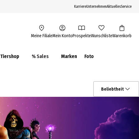
Karriere
Unternehmen
Aktuelles
Service
Meine Filiale
Mein Konto
Prospekte
Wunschliste
Warenkorb
Tiershop
% Sales
Marken
Foto
Beliebtheit