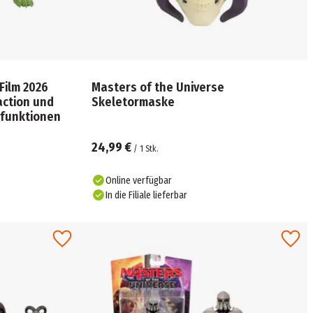
Film 2026
Masters of the Universe
action und
Skeletormaske
lfunktionen
24,99 €
/
1
Stk.
Online verfügbar
In die Filiale lieferbar