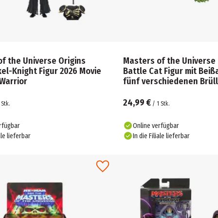
f the Universe Origins
Masters of the Universe 
el-Knight Figur 2026 Movie
Battle Cat Figur mit Beiß
Warrior
fünf verschiedenen Brül
24,99 €
Stk.
/
1
Stk.
rfügbar
Online verfügbar
ale lieferbar
In die Filiale lieferbar