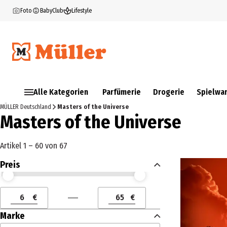
Foto
BabyClub
Lifestyle
Alle Kategorien
Parfümerie
Drogerie
Spielwa
MÜLLER Deutschland
Masters of the Universe
Masters of the Universe
Artikel 1 – 60 von 67
Preis
Preis (€) ab
Preis (€) bis
€
€
Preis (€) ab
Preis (€) bis
Marke