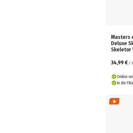
Masters o
Deluxe Sk
Skeletor 
34,99 €
/
1
Online ve
In die Fili