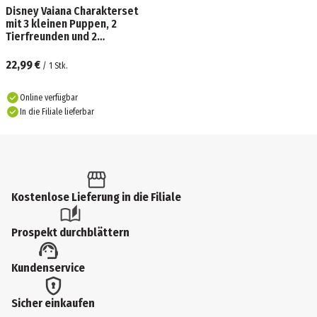
Disney Vaiana Charakterset
mit 3 kleinen Puppen, 2
Tierfreunden und 2
Zubehörteilen, vom Film
inspiriert
22,99 €
/
1
Stk.
Online verfügbar
In die Filiale lieferbar
Kostenlose Lieferung in die Filiale
Prospekt durchblättern
Kundenservice
Sicher einkaufen