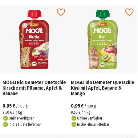
MOGLI Bio Demeter Quetschie
MOGLI Bio Demeter Quetschie
Kirsche mit Pflaume, Apfel &
Kiwi mit Apfel, Banane &
Banane
Mango
0,95 €
0,95 €
/
100
g
/
100
g
9,50 € / 1 kg
9,50 € / 1 kg
Online verfügbar
Online verfügbar
In die Filiale lieferbar
In die Filiale lieferbar