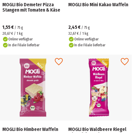
MOGLI Bio Demeter Pizza
MOGLI Bio Mini Kakao Waffeln
Stangen mit Tomaten & Käse
1,55 €
2,45 €
/
75
g
/
75
g
20,67 € / 1 kg
32,67 € / 1 kg
Online verfügbar
Online verfügbar
In die Filiale lieferbar
In die Filiale lieferbar
MOGLI Bio Himbeer Waffeln
MOGLI Bio Waldbeere Riegel