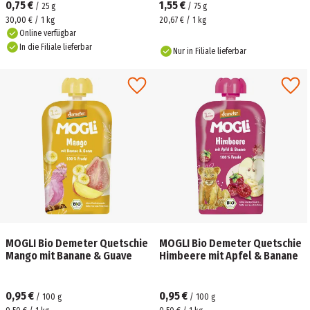
0,75 €
1,55 €
/
25
g
/
75
g
30,00 € / 1 kg
20,67 € / 1 kg
Online verfügbar
In die Filiale lieferbar
Nur in Filiale lieferbar
MOGLI Bio Demeter Quetschie
MOGLI Bio Demeter Quetschie
Mango mit Banane & Guave
Himbeere mit Apfel & Banane
0,95 €
0,95 €
/
100
g
/
100
g