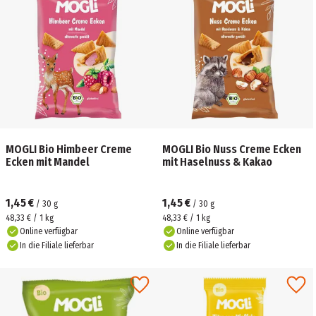
MOGLI Bio Himbeer Creme
MOGLI Bio Nuss Creme Ecken
Ecken mit Mandel
mit Haselnuss & Kakao
1,45 €
1,45 €
/
30
g
/
30
g
48,33 € / 1 kg
48,33 € / 1 kg
Online verfügbar
Online verfügbar
In die Filiale lieferbar
In die Filiale lieferbar