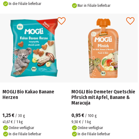
In die Filiale lieferbar
Nur in Filiale lieferbar
MOGLI Bio Kakao Banane
MOGLI Bio Demeter Quetschie
Herzen
Pfirsich mit Apfel, Banane &
Maracuja
1,25 €
0,95 €
/
30
g
/
100
g
41,67 € / 1 kg
9,50 € / 1 kg
Online verfügbar
Online verfügbar
In die Filiale lieferbar
In die Filiale lieferbar