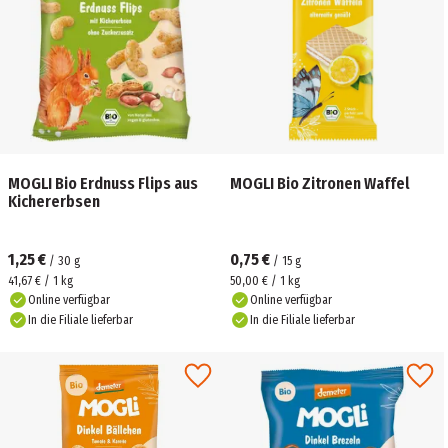
MOGLI Bio Erdnuss Flips aus
MOGLI Bio Zitronen Waffel
Kichererbsen
1,25 €
0,75 €
/
30
g
/
15
g
41,67 € / 1 kg
50,00 € / 1 kg
Online verfügbar
Online verfügbar
In die Filiale lieferbar
In die Filiale lieferbar