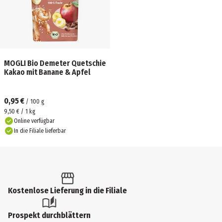
MOGLI Bio Demeter Quetschie
Kakao mit Banane & Apfel
0,95 €
/
100
g
9,50 € / 1 kg
Online verfügbar
In die Filiale lieferbar
Kostenlose Lieferung in die Filiale
Prospekt durchblättern