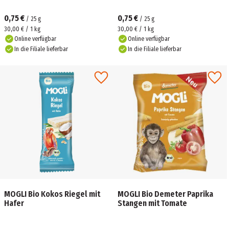
0,75 €
0,75 €
/
25
g
/
25
g
30,00 € / 1 kg
30,00 € / 1 kg
Online verfügbar
Online verfügbar
In die Filiale lieferbar
In die Filiale lieferbar
MOGLI Bio Kokos Riegel mit
MOGLI Bio Demeter Paprika
Hafer
Stangen mit Tomate