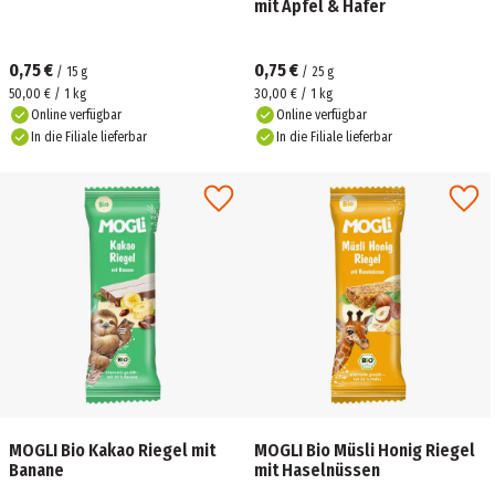
mit Apfel & Hafer
0,75 €
0,75 €
/
15
g
/
25
g
50,00 € / 1 kg
30,00 € / 1 kg
Online verfügbar
Online verfügbar
In die Filiale lieferbar
In die Filiale lieferbar
MOGLI Bio Kakao Riegel mit
MOGLI Bio Müsli Honig Riegel
Banane
mit Haselnüssen