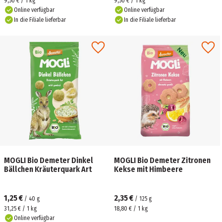
9,50 € / 1 kg
9,50 € / 1 kg
Online verfügbar
Online verfügbar
In die Filiale lieferbar
In die Filiale lieferbar
MOGLI Bio Demeter Dinkel
MOGLI Bio Demeter Zitronen
Bällchen Kräuterquark Art
Kekse mit Himbeere
1,25 €
2,35 €
/
40
g
/
125
g
31,25 € / 1 kg
18,80 € / 1 kg
Online verfügbar