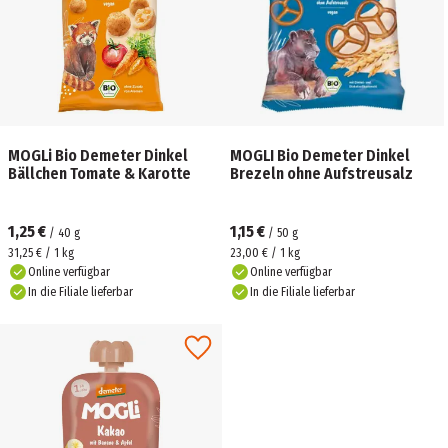
MOGLi Bio Demeter Dinkel
MOGLI Bio Demeter Dinkel
Bällchen Tomate & Karotte
Brezeln ohne Aufstreusalz
1,25 €
1,15 €
/
40
g
/
50
g
31,25 € / 1 kg
23,00 € / 1 kg
Online verfügbar
Online verfügbar
In die Filiale lieferbar
In die Filiale lieferbar