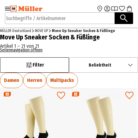
Zur Navigation
Zum Hauptinhalt
springen
springen
Suchbegriffe / Artikelnummer
MÜLLER Deutschland
MOVE UP
Move Up Sneaker Socken & Füßlinge
Move Up Sneaker Socken & Füßlinge
Artikel 1 – 21 von 21
Seitennavigation öffnen
Filter
Beliebtheit
Damen
Herren
Multipacks