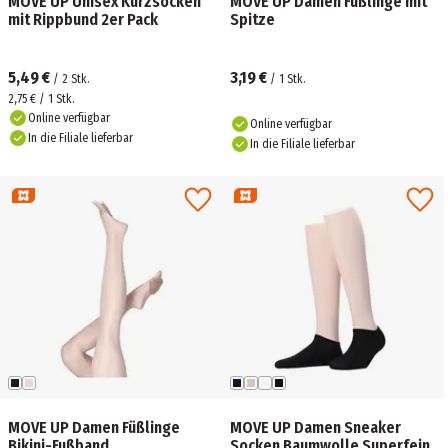
MOVE UP Unisex Kurzsocken
MOVE UP Damen Füßlinge mit
mit Rippbund 2er Pack
Spitze
5,49 €
3,19 €
/
2
Stk.
/
1
Stk.
2,75 € / 1 Stk.
Online verfügbar
Online verfügbar
In die Filiale lieferbar
In die Filiale lieferbar
MOVE UP Damen Füßlinge
MOVE UP Damen Sneaker
Bikini-Fußband
Socken Baumwolle Superfein