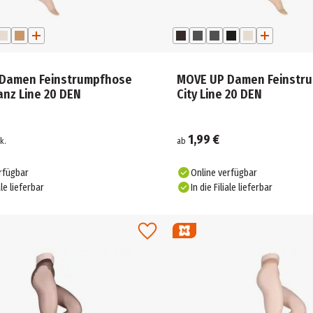
Damen Feinstrumpfhose
MOVE UP Damen Feinstr
anz Line 20 DEN
City Line 20 DEN
1,99 €
k.
ab
rfügbar
Online verfügbar
ale lieferbar
In die Filiale lieferbar