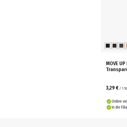
MOVE UP 
Transpare
3,29 €
/
1
St
Online ve
In die Fili