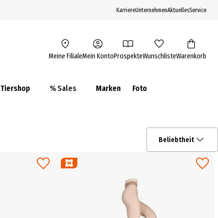
Karriere
Unternehmen
Aktuelles
Service
Meine Filiale
Mein Konto
Prospekte
Wunschliste
Warenkorb
Tiershop
% Sales
Marken
Foto
Beliebtheit