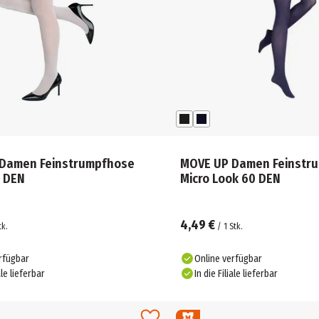
Damen Feinstrumpfhose
MOVE UP Damen Feinstr
0 DEN
Micro Look 60 DEN
4,49 €
tk.
/
1
Stk.
rfügbar
Online verfügbar
ale lieferbar
In die Filiale lieferbar