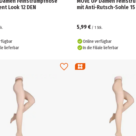
Damen Feinstrumpfhose
MOVE UP Damen Feinstr
ent Look 12 DEN
mit Anti-Rutsch-Sohle 1
5,99 €
tk.
/
1
Stk.
rfügbar
Online verfügbar
ale lieferbar
In die Filiale lieferbar