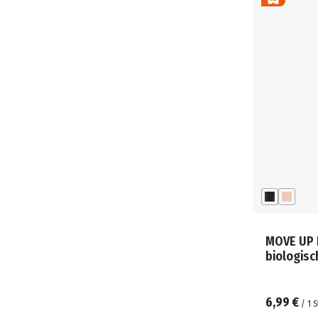
MOVE UP 
biologis
6,99 €
/
1
S