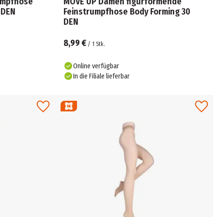
umpfhose
MOVE UP Damen figurformende
5 DEN
Feinstrumpfhose Body Forming 30
DEN
8,99 €
/
1
Stk.
Online verfügbar
In die Filiale lieferbar