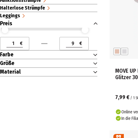
Funktionsstrümpfe
Halterlose Strümpfe
Leggings
Preis
Preis (€) ab
Preis (€) bis
€
€
Preis (€) ab
Preis (€) bis
Farbe
Größe
MOVE UP 
Material
Glitzer 3
7,99 €
/
1
S
Online ve
In die Fili