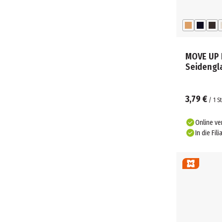
MOVE UP 
Seidengl
3,79 €
/
1
St
Online ve
In die Fili