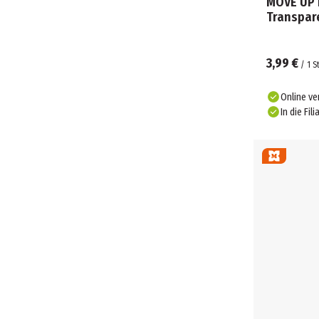
MOVE UP 
Transpar
3,99 €
/
1
S
Online ve
In die Fili