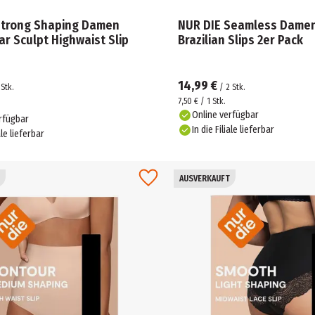
Strong Shaping Damen
NUR DIE Seamless Damen 
r Sculpt Highwaist Slip
Brazilian Slips 2er Pack
14,99 €
Stk.
/
2
Stk.
7,50 € / 1 Stk.
Online verfügbar
rfügbar
In die Filiale lieferbar
ale lieferbar
AUSVERKAUFT