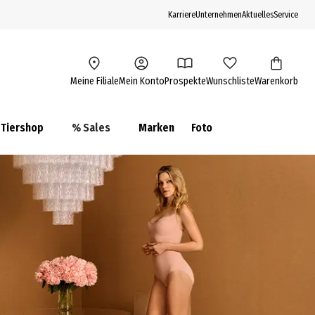
Karriere
Unternehmen
Aktuelles
Service
Meine Filiale
Mein Konto
Prospekte
Wunschliste
Warenkorb
Tiershop
% Sales
Marken
Foto