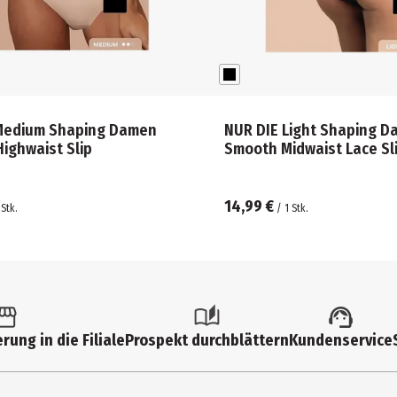
Medium Shaping Damen
NUR DIE Light Shaping 
ighwaist Slip
Smooth Midwaist Lace Sl
14,99 €
Stk.
/
1
Stk.
rung in die Filiale
Prospekt durchblättern
Kundenservice