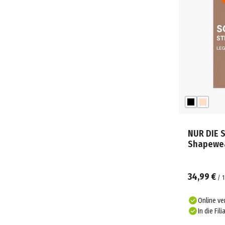
NUR DIE 
Shapewea
34,99 €
/
1
Online ve
In die Fili