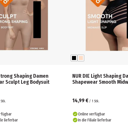
Strong Shaping Damen
NUR DIE Light Shaping 
r Sculpt Leg Bodysuit
Shapewear Smooth Midwa
14,99 €
Stk.
/
1
Stk.
rfügbar
Online verfügbar
ale lieferbar
In die Filiale lieferbar