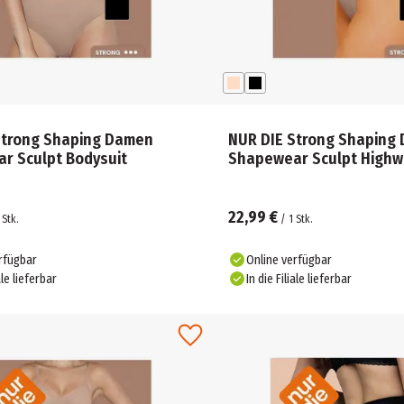
Strong Shaping Damen
NUR DIE Strong Shaping
r Sculpt Bodysuit
Shapewear Sculpt Highwa
22,99 €
Stk.
/
1
Stk.
rfügbar
Online verfügbar
ale lieferbar
In die Filiale lieferbar