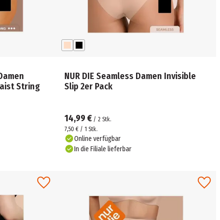
 Damen
NUR DIE Seamless Damen Invisible
ist String
Slip 2er Pack
14,99 €
/
2
Stk.
7,50 € / 1 Stk.
Online verfügbar
In die Filiale lieferbar