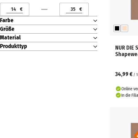
€
€
Preis (€) ab
Preis (€) bis
Farbe
Größe
Material
Produkttyp
NUR DIE 
Shapewea
34,99 €
/
1
Online ve
In die Fili