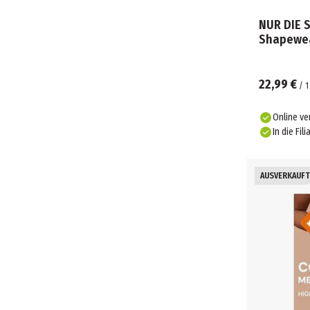
NUR DIE 
Shapewea
22,99 €
/
1
Online ve
In die Fili
AUSVERKAUFT