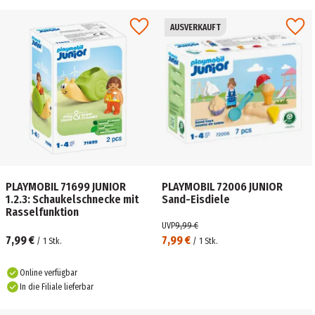
AUSVERKAUFT
PLAYMOBIL 71699 JUNIOR
PLAYMOBIL 72006 JUNIOR
1.2.3: Schaukelschnecke mit
Sand-Eisdiele
Rasselfunktion
UVP
9,99 €
7,99 €
7,99 €
/
1
Stk.
/
1
Stk.
Online verfügbar
In die Filiale lieferbar