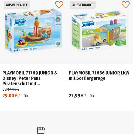
AUSVERKAUFT
AUSVERKAUFT
PLAYMOBIL 71769 JUNIOR &
PLAYMOBIL 71686 JUNIOR LKW
Disney: Peter Pans
mit Sortiergarage
Piratenschiff mit
Wasserspritzspaß
UVP
54,99 €
29,00 €
27,99 €
/
1
Stk.
/
1
Stk.