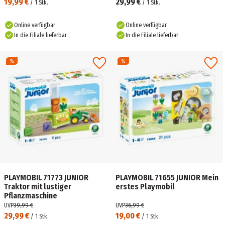
19,99 €
29,99 €
/
1
Stk.
/
1
Stk.
Online verfügbar
Online verfügbar
In die Filiale lieferbar
In die Filiale lieferbar
PLAYMOBIL 71773 JUNIOR
PLAYMOBIL 71655 JUNIOR Mein
Traktor mit lustiger
erstes Playmobil
Pflanzmaschine
UVP
39,99 €
UVP
36,99 €
29,99 €
19,00 €
/
1
Stk.
/
1
Stk.