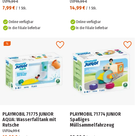
UVP
9,99 €
UVP
19,99 €
7,99 €
14,99 €
/
1
Stk.
/
1
Stk.
Online verfügbar
Online verfügbar
In die Filiale lieferbar
In die Filiale lieferbar
PLAYMOBIL 71775 JUNIOR
PLAYMOBIL 71774 JUNIOR
AQUA: Wasserfalltank mit
Spaßiges
Rutsche
Müllsammelfahrzeug
UVP
24,99 €