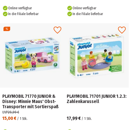
Online verfügbar
Online verfügbar
In die Filiale lieferbar
In die Filiale lieferbar
PLAYMOBIL 71770 JUNIOR &
PLAYMOBIL 71701 JUNIOR 1.2.3:
Disney: Minnie Maus' Obst-
Zahlenkarussell
Transporter mit Sortierspaß
UVP
29,99 €
15,00 €
17,99 €
/
1
Stk.
/
1
Stk.