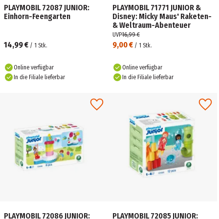
PLAYMOBIL 72087 JUNIOR:
PLAYMOBIL 71771 JUNIOR &
Einhorn-Feengarten
Disney: Micky Maus' Raketen-
& Weltraum-Abenteuer
UVP
16,99 €
14,99 €
9,00 €
/
1
Stk.
/
1
Stk.
Online verfügbar
Online verfügbar
In die Filiale lieferbar
In die Filiale lieferbar
PLAYMOBIL 72086 JUNIOR:
PLAYMOBIL 72085 JUNIOR: