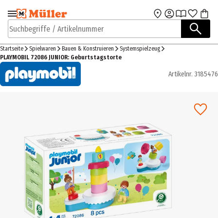
Zur Navigation
Zum Hauptinhalt
springen
springen
Suchbegriffe / Artikelnummer
Startseite
Spielwaren
Bauen & Konstruieren
Systemspielzeug
PLAYMOBIL 72086 JUNIOR: Geburtstagstorte
Artikelnr.
3185476