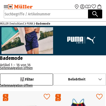
Zur Navigation
Zum Hauptinhalt
springen
springen
Suchbegriffe / Artikelnummer
MÜLLER Deutschland
PUMA
Bademode
Bademode
Artikel 1 – 16 von 16
Seitennavigation öffnen
Filter
Beliebtheit
Seitennavigation öffnen