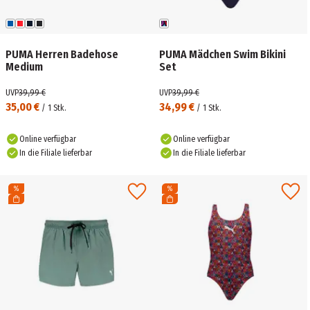
PUMA Herren Badehose
PUMA Mädchen Swim Bikini
Medium
Set
UVP
39,99 €
UVP
39,99 €
35,00 €
34,99 €
/
1
Stk.
/
1
Stk.
Online verfügbar
Online verfügbar
In die Filiale lieferbar
In die Filiale lieferbar