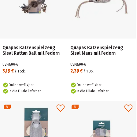
Quapas Katzenspielzeug
Quapas Katzenspielzeug
Sisal Rattan Ball mit Federn
Sisal Maus mit Federn
UVP
3,99 €
UVP
2,99 €
3,19 €
2,39 €
/
1
Stk.
/
1
Stk.
Online verfügbar
Online verfügbar
In die Filiale lieferbar
In die Filiale lieferbar