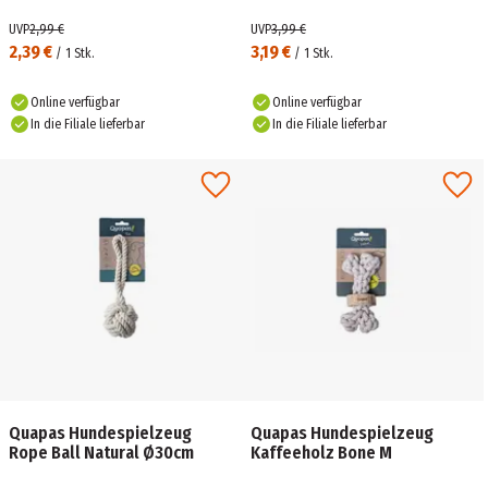
UVP
2,99 €
UVP
3,99 €
2,39 €
3,19 €
/
1
Stk.
/
1
Stk.
Online verfügbar
Online verfügbar
In die Filiale lieferbar
In die Filiale lieferbar
Quapas Hundespielzeug
Quapas Hundespielzeug
Rope Ball Natural Ø30cm
Kaffeeholz Bone M