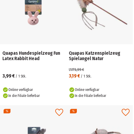
Quapas Hundespielzeug Fun
Quapas Katzenspielzeug
Latex Rabbit Head
Spielangel Natur
UVP
3,99 €
3,99 €
3,19 €
/
1
Stk.
/
1
Stk.
Online verfügbar
Online verfügbar
In die Filiale lieferbar
In die Filiale lieferbar