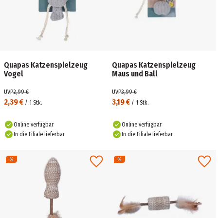
Quapas Katzenspielzeug
Quapas Katzenspielzeug
Vogel
Maus und Ball
UVP
2,99 €
UVP
3,99 €
2,39 €
3,19 €
/
1
Stk.
/
1
Stk.
Online verfügbar
Online verfügbar
In die Filiale lieferbar
In die Filiale lieferbar