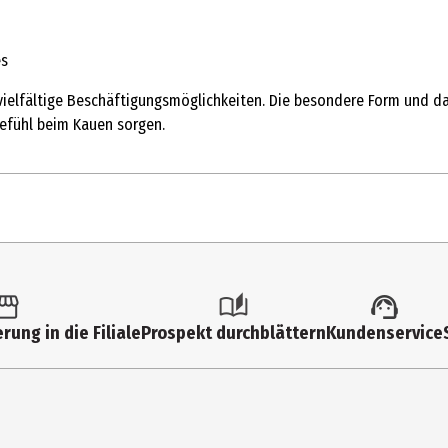
es
 vielfältige Beschäftigungsmöglichkeiten. Die besondere Form und 
Gefühl beim Kauen sorgen.
1 Stk.
Spielzeug
rung in die Filiale
Prospekt durchblättern
Kundenservice
Rosa
Latex
Hund