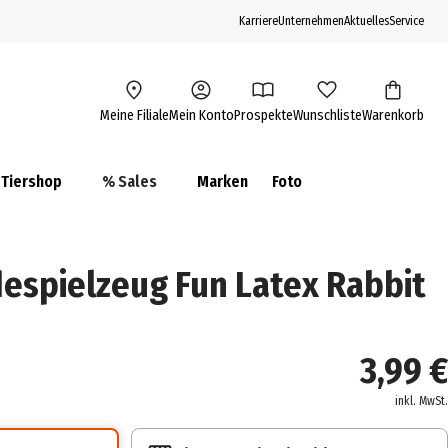
Karriere
Unternehmen
Aktuelles
Service
Meine Filiale
Mein Konto
Prospekte
Wunschliste
Warenkorb
Tiershop
% Sales
Marken
Foto
spielzeug Fun Latex Rabbit
3,99 €
inkl. MwSt.