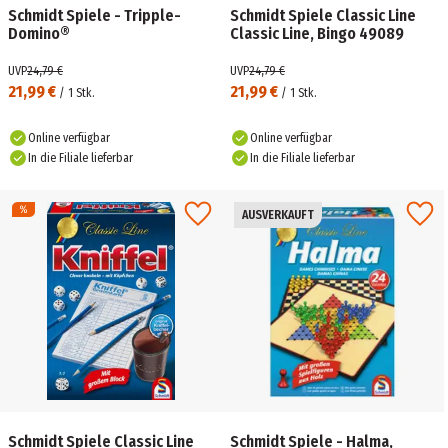
Schmidt Spiele - Tripple-
Schmidt Spiele Classic Line
Domino®
Classic Line, Bingo 49089
UVP
24,79 €
UVP
24,79 €
21,99 €
21,99 €
/
1
Stk.
/
1
Stk.
Online verfügbar
Online verfügbar
In die Filiale lieferbar
In die Filiale lieferbar
AUSVERKAUFT
Schmidt Spiele Classic Line
Schmidt Spiele - Halma,