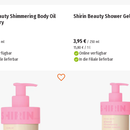
auty Shimmering Body Oil
Shirin Beauty Shower Ge
ry
3,95 €
ml
/
250
ml
15,80 € / 1 l
rfügbar
Online verfügbar
ale lieferbar
In die Filiale lieferbar