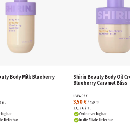
auty Body Milk Blueberry
Shirin Beauty Body Oil C
Blueberry Caramel Bliss
UVP
4,95 €
3,50 €
0
ml
/
150
ml
23,33 € / 1 l
rfügbar
Online verfügbar
ale lieferbar
In die Filiale lieferbar