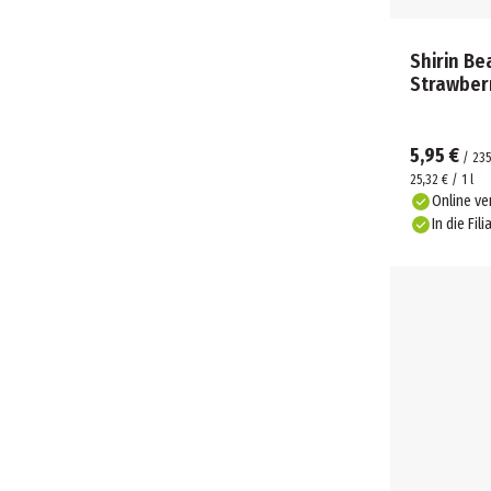
Shirin Be
Strawber
5,95 €
/
235
25,32 € / 1 l
Online ve
In die Fili