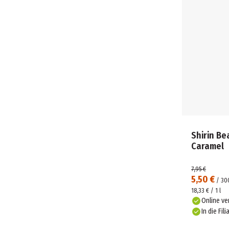
Shirin Be
Caramel
7,95 €
5,50 €
/
30
18,33 € / 1 l
Online ve
In die Fili