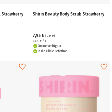
l Strawberry
Shirin Beauty Body Scrub Strawberry
7,95 €
/
235
ml
33,83 € / 1 l
Online verfügbar
In die Filiale lieferbar