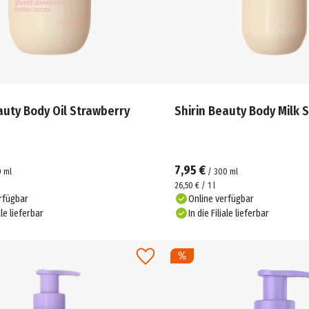
auty Body Oil Strawberry
Shirin Beauty Body Milk 
7,95 €
0
ml
/
300
ml
26,50 € / 1 l
rfügbar
Online verfügbar
ale lieferbar
In die Filiale lieferbar