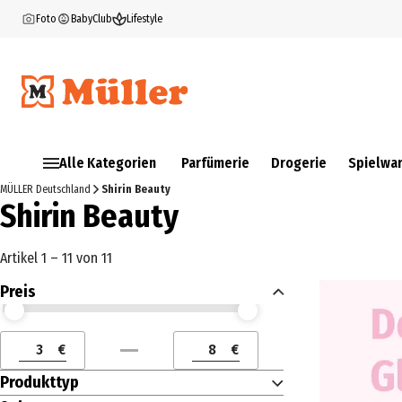
Foto
BabyClub
Lifestyle
Alle Kategorien
Parfümerie
Drogerie
Spielwa
MÜLLER Deutschland
Shirin Beauty
Shirin Beauty
Artikel 1 – 11 von 11
Preis
Preis (€) ab
Preis (€) bis
€
€
Preis (€) ab
Preis (€) bis
Produkttyp