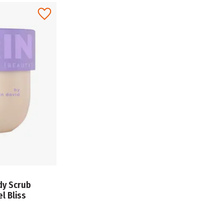
dy Scrub
l Bliss