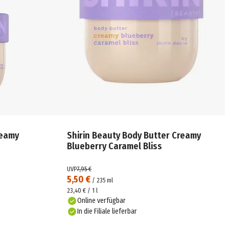
reamy
Shirin Beauty Body Butter Creamy
Blueberry Caramel Bliss
UVP
7,95 €
5,50 €
/
235
ml
23,40 € / 1 l
Online verfügbar
In die Filiale lieferbar