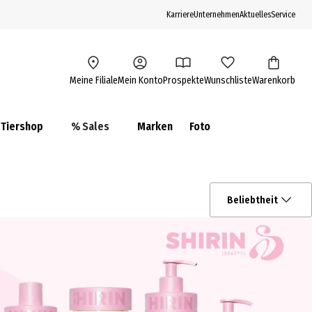
Karriere
Unternehmen
Aktuelles
Service
Meine Filiale
Mein Konto
Prospekte
Wunschliste
Warenkorb
Tiershop
% Sales
Marken
Foto
Beliebtheit