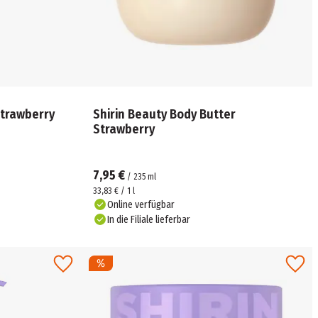
Strawberry
Shirin Beauty Body Butter
Strawberry
7,95 €
/
235
ml
33,83 € / 1 l
Online verfügbar
In die Filiale lieferbar