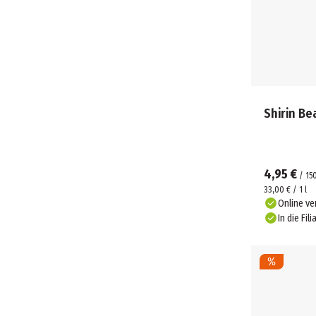
Shirin Be
4,95 €
/
15
33,00 € / 1 l
Online ve
In die Fili