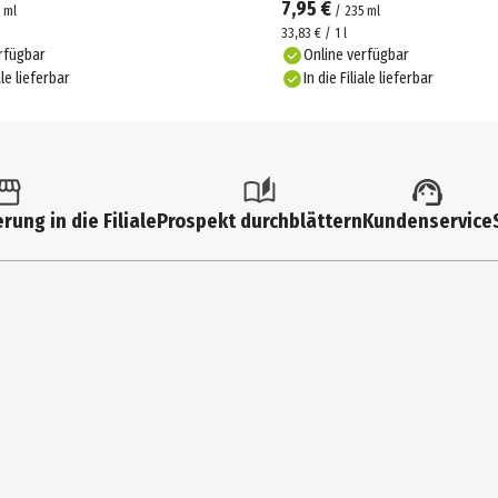
7,95 €
ml
/
235
ml
33,83 € / 1 l
rfügbar
Online verfügbar
ale lieferbar
In die Filiale lieferbar
rung in die Filiale
Prospekt durchblättern
Kundenservice