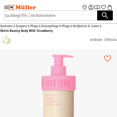
Zur Navigation
Zum Hauptinhalt
springen
springen
Suchbegriffe / Artikelnummer
Startseite
Drogerie
Pflege
Körperpflege
Pflege
Bodylotion & Creme
Shirin Beauty Body Milk Strawberry
Artikelnr.
3196484