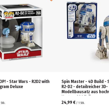
OP! - Star Wars - R2D2 with
Spin Master - 4D Build - 
ogram Deluxe
R2-D2 - detailreicher 3D-
Modellbausatz aus hoch
Karton, 201 Teile
24,99 €
Stk.
/
1
Stk.