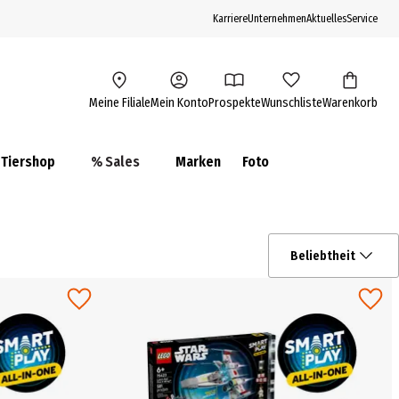
Karriere
Unternehmen
Aktuelles
Service
Meine Filiale
Mein Konto
Prospekte
Wunschliste
Warenkorb
Tiershop
% Sales
Marken
Foto
Beliebtheit