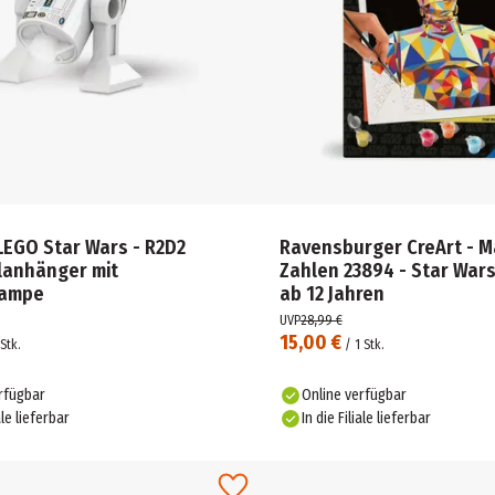
 LEGO Star Wars - R2D2
Ravensburger CreArt - M
lanhänger mit
Zahlen 23894 - Star Wars
lampe
ab 12 Jahren
UVP
28,99 €
15,00 €
Stk.
/
1
Stk.
rfügbar
Online verfügbar
ale lieferbar
In die Filiale lieferbar