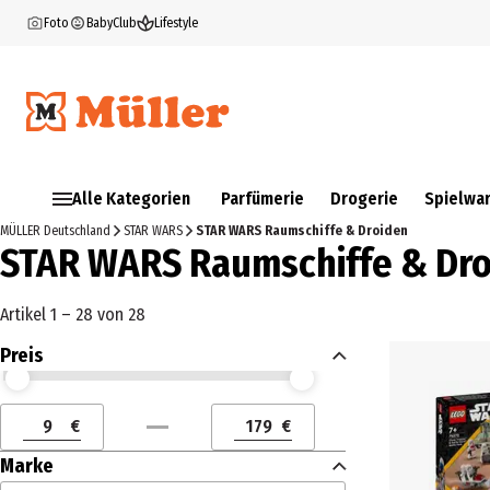
Foto
BabyClub
Lifestyle
Alle Kategorien
Parfümerie
Drogerie
Spielwa
MÜLLER Deutschland
STAR WARS
STAR WARS Raumschiffe & Droiden
STAR WARS Raumschiffe & Dr
Artikel 1 – 28 von 28
Preis
Preis (€) ab
Preis (€) bis
€
€
Preis (€) ab
Preis (€) bis
Marke