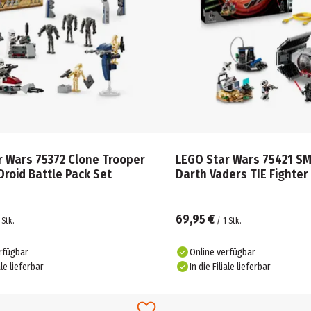
r Wars 75372 Clone Trooper
LEGO Star Wars 75421 SM
Droid Battle Pack Set
Darth Vaders TIE Fighter
69,95 €
Stk.
/
1
Stk.
rfügbar
Online verfügbar
ale lieferbar
In die Filiale lieferbar