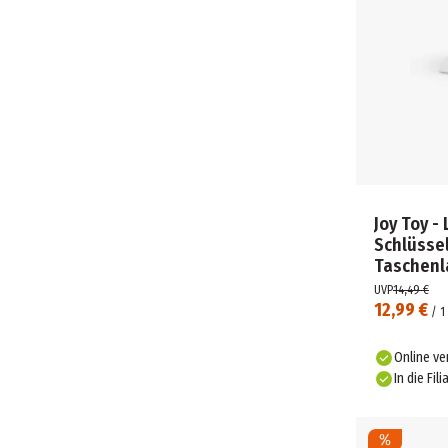
Joy Toy -
Schlüsse
Taschen
UVP
14,49 €
12,99 €
/
1
Online ve
In die Fili