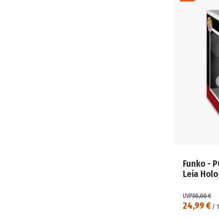
Funko - P
Leia Hol
UVP
30,00 €
24,99 €
/
1