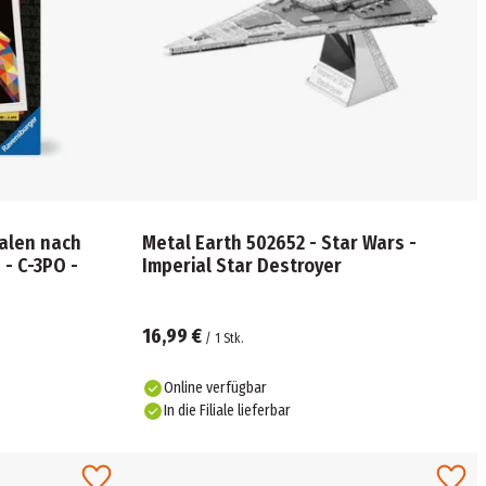
alen nach
Metal Earth 502652 - Star Wars -
 - C-3PO -
Imperial Star Destroyer
16,99 €
/
1
Stk.
Online verfügbar
In die Filiale lieferbar