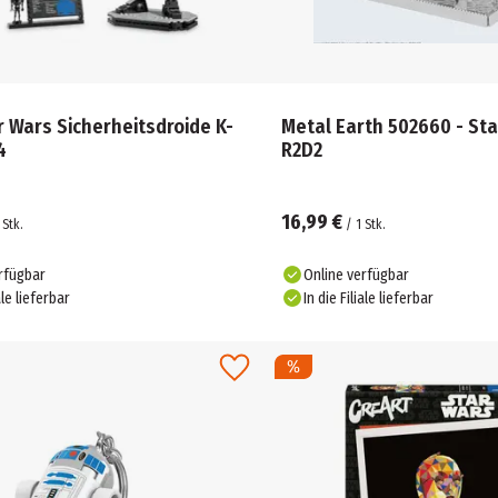
 Wars Sicherheitsdroide K-
Metal Earth 502660 - Sta
4
R2D2
16,99 €
Stk.
/
1
Stk.
rfügbar
Online verfügbar
ale lieferbar
In die Filiale lieferbar