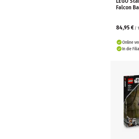
LEGO Sta
Falcon B
84,95 €
/
1
Online ve
In die Fili