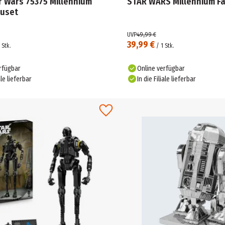
r Wars 75375 Millennium
STAR WARS Millennium Fa
auset
UVP
49,99 €
39,99 €
Stk.
/
1
Stk.
rfügbar
Online verfügbar
ale lieferbar
In die Filiale lieferbar