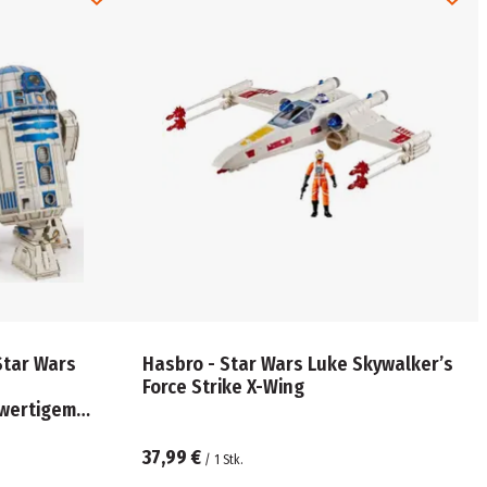
Star Wars
Hasbro - Star Wars Luke Skywalker’s
Force Strike X-Wing
wertigem
37,99 €
/
1
Stk.