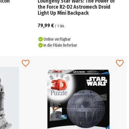
lcon
Loungefly Star Wars: The Power of
the Force R2-D2 Astromech Droid
Light Up Mini Backpack
79,99 €
/
1
Stk.
Online verfügbar
In die Filiale lieferbar