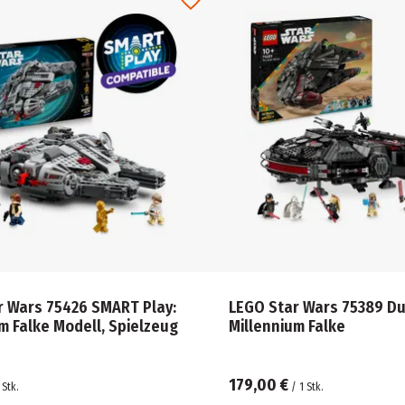
r Wars 75426 SMART Play:
LEGO Star Wars 75389 Du
m Falke Modell, Spielzeug
Millennium Falke
179,00 €
Stk.
/
1
Stk.