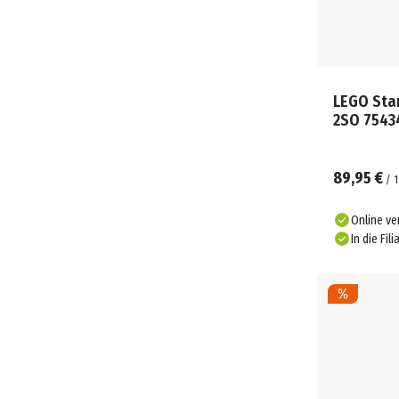
LEGO Star
2SO 7543
89,95 €
/
1
Online ve
In die Fili