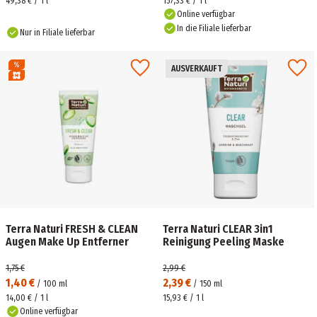
49,38 € / 1 l
157,33 € / 1 l
Online verfügbar
In die Filiale lieferbar
Nur in Filiale lieferbar
AUSVERKAUFT
Terra Naturi FRESH & CLEAN
Terra Naturi CLEAR 3in1
Augen Make Up Entferner
Reinigung Peeling Maske
1,75 €
2,99 €
1,40 €
2,39 €
/
100
ml
/
150
ml
14,00 € / 1 l
15,93 € / 1 l
Online verfügbar