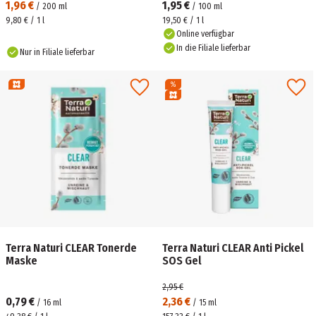
1,96 €
1,95 €
/
200
ml
/
100
ml
9,80 € / 1 l
19,50 € / 1 l
Online verfügbar
In die Filiale lieferbar
Nur in Filiale lieferbar
Terra Naturi CLEAR Tonerde
Terra Naturi CLEAR Anti Pickel
Maske
SOS Gel
2,95 €
0,79 €
2,36 €
/
16
ml
/
15
ml