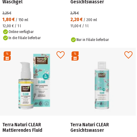
Waschgel
Gesichtswasser
2,25 €
2,75 €
1,80 €
2,20 €
/
150
ml
/
200
ml
12,00 € / 1 l
11,00 € / 1 l
Online verfügbar
In die Filiale lieferbar
Nur in Filiale lieferbar
Terra Naturi CLEAR
Terra Naturi CLEAR
Mattierendes Fluid
Gesichtswasser