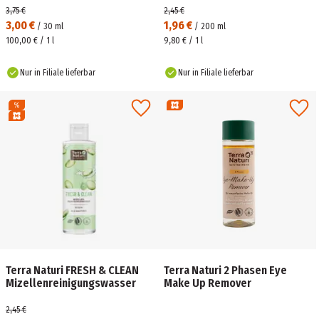
3,75 €
2,45 €
3,00 €
1,96 €
/
30
ml
/
200
ml
100,00 € / 1 l
9,80 € / 1 l
Nur in Filiale lieferbar
Nur in Filiale lieferbar
Terra Naturi FRESH & CLEAN
Terra Naturi 2 Phasen Eye
Mizellenreinigungswasser
Make Up Remover
2,45 €