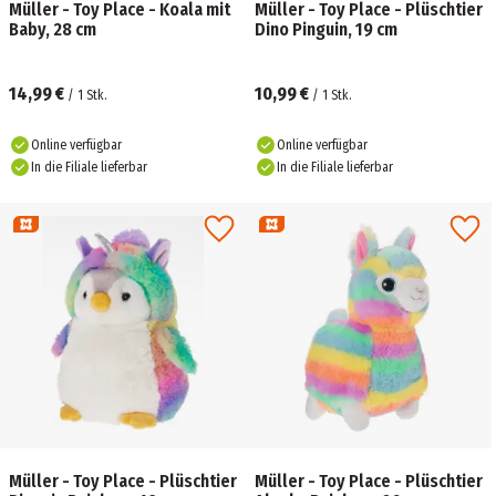
Müller - Toy Place - Koala mit
Müller - Toy Place - Plüschtier
Baby, 28 cm
Dino Pinguin, 19 cm
14,99 €
10,99 €
/
1
Stk.
/
1
Stk.
Online verfügbar
Online verfügbar
In die Filiale lieferbar
In die Filiale lieferbar
Müller - Toy Place - Plüschtier
Müller - Toy Place - Plüschtier