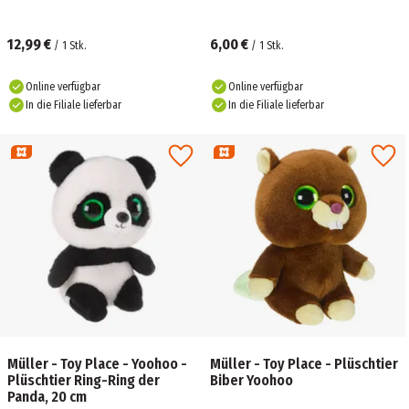
12,99 €
6,00 €
/
1
Stk.
/
1
Stk.
Online verfügbar
Online verfügbar
In die Filiale lieferbar
In die Filiale lieferbar
Müller - Toy Place - Yoohoo -
Müller - Toy Place - Plüschtier
Plüschtier Ring-Ring der
Biber Yoohoo
Panda, 20 cm