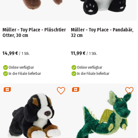
Müller - Toy Place - Plüschtier
Müller - Toy Place - Pandabär,
Otter, 30 cm
32 cm
14,99 €
11,99 €
/
1
Stk.
/
1
Stk.
Online verfügbar
Online verfügbar
In die Filiale lieferbar
In die Filiale lieferbar