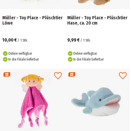
Müller - Toy Place - Plüschtier
Müller - Toy Place - Plüschtier
Löwe
Hase, ca. 20 cm
10,00 €
9,99 €
/
1
Stk.
/
1
Stk.
Online verfügbar
Online verfügbar
In die Filiale lieferbar
In die Filiale lieferbar