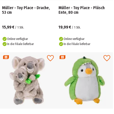
Müller - Toy Place - Drache,
Müller - Toy Place - Plüsch
53 cm
Ente, 80 cm
15,99 €
19,99 €
/
1
Stk.
/
1
Stk.
Online verfügbar
Online verfügbar
In die Filiale lieferbar
In die Filiale lieferbar