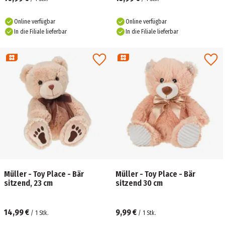
Online verfügbar
Online verfügbar
In die Filiale lieferbar
In die Filiale lieferbar
Müller - Toy Place - Bär
Müller - Toy Place - Bär
sitzend, 23 cm
sitzend 30 cm
14,99 €
9,99 €
/
1
Stk.
/
1
Stk.