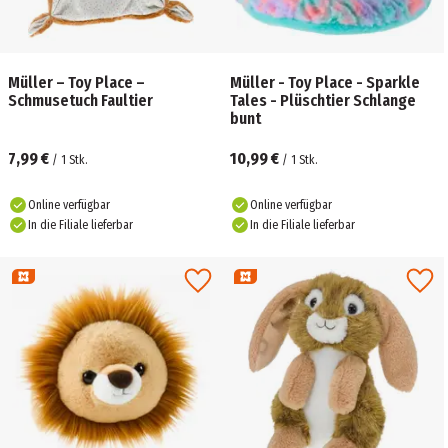
Müller – Toy Place –
Müller - Toy Place - Sparkle
Schmusetuch Faultier
Tales - Plüschtier Schlange
bunt
7,99 €
10,99 €
/
1
Stk.
/
1
Stk.
Online verfügbar
Online verfügbar
In die Filiale lieferbar
In die Filiale lieferbar