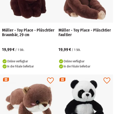
Müller - Toy Place - Plüschtier
Müller - Toy Place - Plüschtier
Braunbär, 29 cm
Faultier
19,99 €
19,99 €
/
1
Stk.
/
1
Stk.
Online verfügbar
Online verfügbar
In die Filiale lieferbar
In die Filiale lieferbar