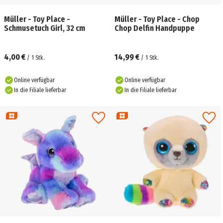
Müller - Toy Place -
Müller - Toy Place - Chop
Schmusetuch Girl, 32 cm
Chop Delfin Handpuppe
4,00 €
14,99 €
/
1
Stk.
/
1
Stk.
Online verfügbar
Online verfügbar
In die Filiale lieferbar
In die Filiale lieferbar