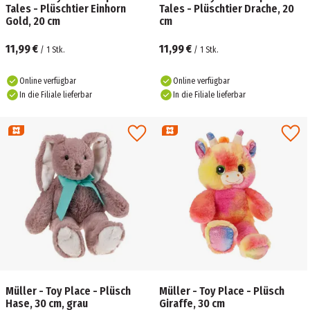
Tales - Plüschtier Einhorn
Tales - Plüschtier Drache, 20
Gold, 20 cm
cm
11,99 €
11,99 €
/
1
Stk.
/
1
Stk.
Online verfügbar
Online verfügbar
In die Filiale lieferbar
In die Filiale lieferbar
Müller - Toy Place - Plüsch
Müller - Toy Place - Plüsch
Hase, 30 cm, grau
Giraffe, 30 cm