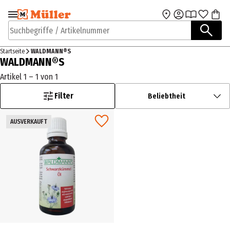
Zur Navigation
Zum Hauptinhalt
springen
springen
Suchbegriffe / Artikelnummer
Startseite
WALDMANN®S
WALDMANN®S
Artikel 1 – 1 von 1
Filter
Beliebtheit
AUSVERKAUFT