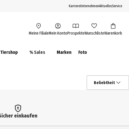
Karriere
Unternehmen
Aktuelles
Service
Meine Filiale
Mein Konto
Prospekte
Wunschliste
Warenkorb
Tiershop
% Sales
Marken
Foto
Beliebtheit
Sicher einkaufen