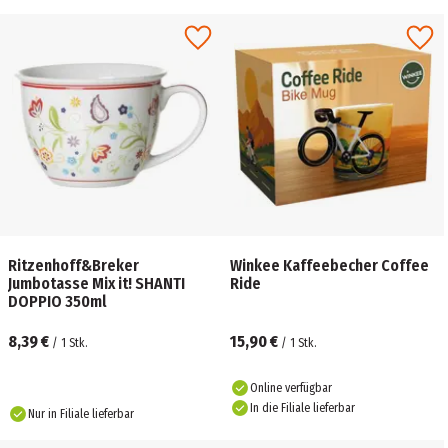
Ritzenhoff&Breker
Winkee Kaffeebecher Coffee
Jumbotasse Mix it! SHANTI
Ride
DOPPIO 350ml
8,39 €
15,90 €
/
1
Stk.
/
1
Stk.
Online verfügbar
In die Filiale lieferbar
Nur in Filiale lieferbar