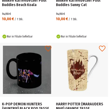
Winkee Kaffeebecher Pool
Winkee Kaffeebecher Pool
Buddies Beach Koala
Buddies Sunny Cat
14,90 €
14,90 €
10,00 €
10,00 €
/
1
Stk.
/
1
Stk.
Nur in Filiale lieferbar
Nur in Filiale lieferbar
K-POP DEMON HUNTERS
HARRY POTTER (MARAUDERS
(HUNTRIX) BLACK POD TASSE
MAP) GRANDE TASSE