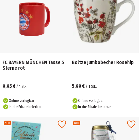
FC BAYERN MÜNCHEN Tasse 5
Boltze Jumbobecher Rosehip
Sterne rot
9,95 €
5,99 €
/
1
Stk.
/
1
Stk.
Online verfügbar
Online verfügbar
In die Filiale lieferbar
In die Filiale lieferbar