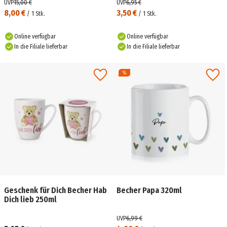
UVP
15,00 €
UVP
6,95 €
8,00 €
3,50 €
/
1
Stk.
/
1
Stk.
Online verfügbar
Online verfügbar
In die Filiale lieferbar
In die Filiale lieferbar
Geschenk für Dich Becher Hab
Becher Papa 320ml
Dich lieb 250ml
UVP
6,99 €