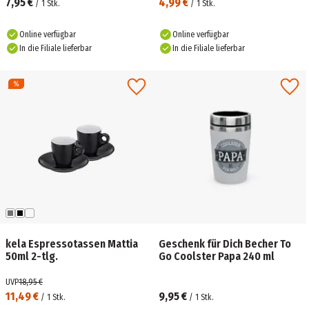
7,95 €
4,99 €
/
1
Stk.
/
1
Stk.
Online verfügbar
Online verfügbar
In die Filiale lieferbar
In die Filiale lieferbar
kela Espressotassen Mattia
Geschenk für Dich Becher To
50ml 2-tlg.
Go Coolster Papa 240 ml
UVP
18,95 €
11,49 €
9,95 €
/
1
Stk.
/
1
Stk.