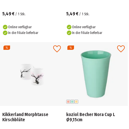
5,49 €
5,49 €
/
1
Stk.
/
1
Stk.
Online verfügbar
Online verfügbar
In die Filiale lieferbar
In die Filiale lieferbar
Kikkerland Morphtasse
koziol Becher Nora Cup L
Kirschblüte
Ø9,15cm