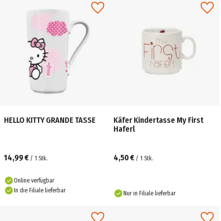
HELLO KITTY GRANDE TASSE
Käfer Kindertasse My First
Haferl
14,99 €
4,50 €
/
1
Stk.
/
1
Stk.
Online verfügbar
In die Filiale lieferbar
Nur in Filiale lieferbar