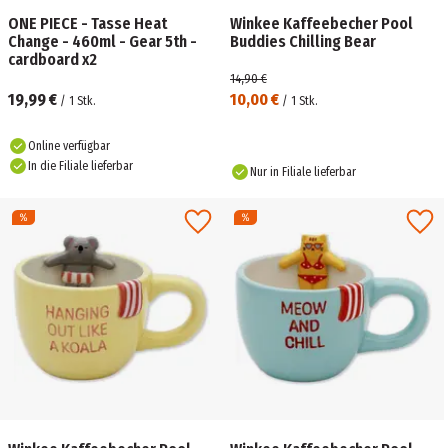
ONE PIECE - Tasse Heat
Winkee Kaffeebecher Pool
Change - 460ml - Gear 5th -
Buddies Chilling Bear
cardboard x2
14,90 €
19,99 €
10,00 €
/
1
Stk.
/
1
Stk.
Online verfügbar
In die Filiale lieferbar
Nur in Filiale lieferbar