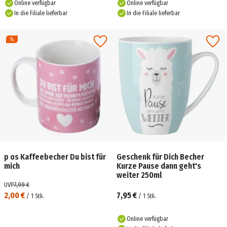
Online verfügbar
Online verfügbar
In die Filiale lieferbar
In die Filiale lieferbar
p os Kaffeebecher Du bist für
Geschenk für Dich Becher
mich
Kurze Pause dann geht's
weiter 250ml
UVP
7,99 €
2,00 €
7,95 €
/
1
Stk.
/
1
Stk.
Online verfügbar