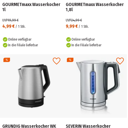
GOURMETmaxx Wasserkocher
GOURMETmaxx Wasserkocher
1l
1,8l
UVP
19,99 €
UVP
24,99 €
4,99 €
9,99 €
/
1
Stk.
/
1
Stk.
Online verfügbar
Online verfügbar
In die Filiale lieferbar
In die Filiale lieferbar
GRUNDIG Wasserkocher WK
SEVERIN Wasserkocher