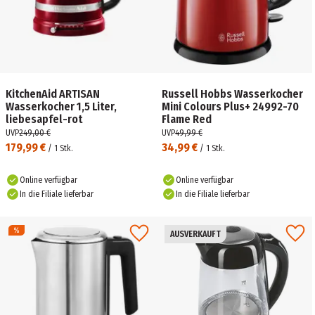
KitchenAid ARTISAN
Russell Hobbs Wasserkocher
Wasserkocher 1,5 Liter,
Mini Colours Plus+ 24992-70
liebesapfel-rot
Flame Red
UVP
249,00 €
UVP
49,99 €
179,99 €
34,99 €
/
1
Stk.
/
1
Stk.
Online verfügbar
Online verfügbar
In die Filiale lieferbar
In die Filiale lieferbar
AUSVERKAUFT