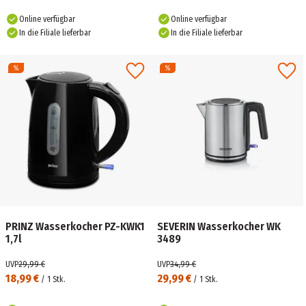
Online verfügbar
Online verfügbar
In die Filiale lieferbar
In die Filiale lieferbar
PRINZ Wasserkocher PZ-KWK1
SEVERIN Wasserkocher WK
1,7l
3489
UVP
29,99 €
UVP
34,99 €
18,99 €
29,99 €
/
1
Stk.
/
1
Stk.