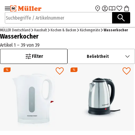
Zur Navigation
Zum Hauptinhalt
springen
springen
Suchbegriffe / Artikelnummer
MÜLLER Deutschland
Haushalt
Kochen & Backen
Küchengeräte
Wasserkocher
Wasserkocher
Artikel 1 – 39 von 39
Filter
Beliebtheit