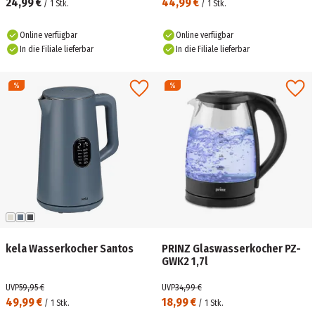
24,99 €
44,99 €
/
1
Stk.
/
1
Stk.
Online verfügbar
Online verfügbar
In die Filiale lieferbar
In die Filiale lieferbar
kela Wasserkocher Santos
PRINZ Glaswasserkocher PZ-
GWK2 1,7l
UVP
59,95 €
UVP
34,99 €
49,99 €
18,99 €
/
1
Stk.
/
1
Stk.