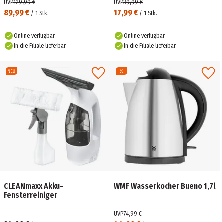
UVP
129,99 €
UVP
39,99 €
89,99 €
17,99 €
/
1
Stk.
/
1
Stk.
Online verfügbar
Online verfügbar
In die Filiale lieferbar
In die Filiale lieferbar
CLEANmaxx Akku-
WMF Wasserkocher Bueno 1,7l
Fensterreiniger
UVP
74,99 €