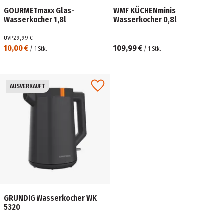
GOURMETmaxx Glas-
WMF KÜCHENminis
Wasserkocher 1,8l
Wasserkocher 0,8l
UVP
29,99 €
10,00 €
109,99 €
/
1
Stk.
/
1
Stk.
AUSVERKAUFT
GRUNDIG Wasserkocher WK
5320