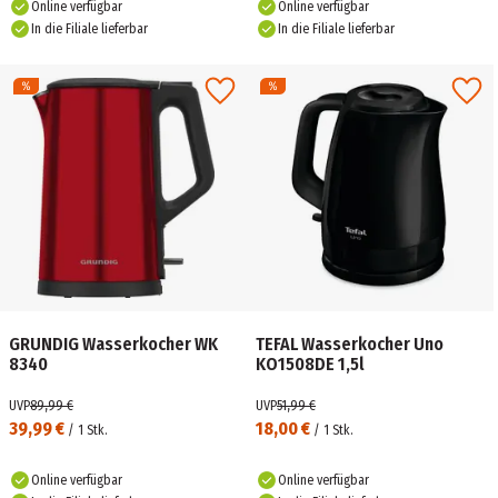
Online verfügbar
Online verfügbar
In die Filiale lieferbar
In die Filiale lieferbar
GRUNDIG Wasserkocher WK
TEFAL Wasserkocher Uno
8340
KO1508DE 1,5l
UVP
89,99 €
UVP
51,99 €
39,99 €
18,00 €
/
1
Stk.
/
1
Stk.
Online verfügbar
Online verfügbar