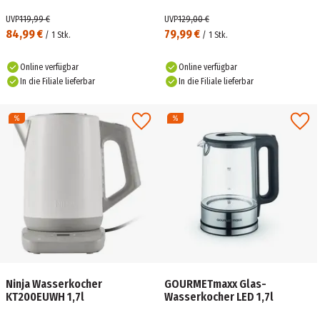
UVP
119,99 €
UVP
129,00 €
84,99 €
79,99 €
/
1
Stk.
/
1
Stk.
Online verfügbar
Online verfügbar
In die Filiale lieferbar
In die Filiale lieferbar
Ninja Wasserkocher
GOURMETmaxx Glas-
KT200EUWH 1,7l
Wasserkocher LED 1,7l