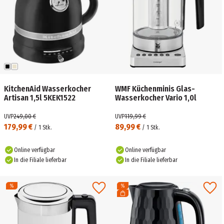
KitchenAid Wasserkocher
WMF Küchenminis Glas-
Artisan 1,5l 5KEK1522
Wasserkocher Vario 1,0l
UVP
249,00 €
UVP
119,99 €
179,99 €
89,99 €
/
1
Stk.
/
1
Stk.
Online verfügbar
Online verfügbar
In die Filiale lieferbar
In die Filiale lieferbar