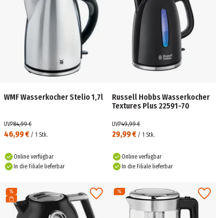
WMF Wasserkocher Stelio 1,7l
Russell Hobbs Wasserkocher
Textures Plus 22591-70
UVP
84,99 €
UVP
49,99 €
46,99 €
29,99 €
/
1
Stk.
/
1
Stk.
Online verfügbar
Online verfügbar
In die Filiale lieferbar
In die Filiale lieferbar