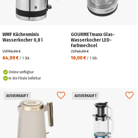
WMF Küchenminis
GOURMETmaxx Glas-
Wasserkocher 0,8 l
Wasserkocher LED-
Farbwechsel
UVP
99,99 €
UVP
49,99 €
64,99 €
16,00 €
/
1
Stk.
/
1
Stk.
Online verfügbar
In die Filiale lieferbar
AUSVERKAUFT
AUSVERKAUFT