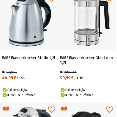
WMF Wasserkocher Stelio 1,2l
WMF Wasserkocher Glas Lono
1,7l
UVP
79,99 €
UVP
139,99 €
44,99 €
99,99 €
/
1
Stk.
/
1
Stk.
Online verfügbar
Online verfügbar
In die Filiale lieferbar
In die Filiale lieferbar