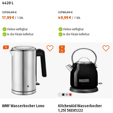
4420 L
UVP
39,99 €
UVP
69,99 €
17,99 €
49,99 €
/
1
Stk.
/
1
Stk.
Online verfügbar
Online verfügbar
In die Filiale lieferbar
In die Filiale lieferbar
WMF Wasserkocher Lono
KitchenAid Wasserkocher
1,25l 5KEK1222