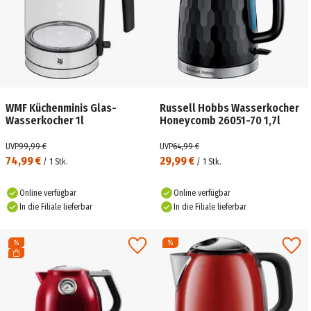
WMF Küchenminis Glas-
Russell Hobbs Wasserkocher
Wasserkocher 1l
Honeycomb 26051-70 1,7l
UVP
99,99 €
UVP
64,99 €
74,99 €
29,99 €
/
1
Stk.
/
1
Stk.
Online verfügbar
Online verfügbar
In die Filiale lieferbar
In die Filiale lieferbar