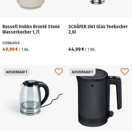
Russell Hobbs Brontë Stone
SCHÄFER 2in1 Glas Teekocher
Wasserkocher 1,7l
2,6l
UVP
69,99 €
49,99 €
44,99 €
/
1
Stk.
/
1
Stk.
AUSVERKAUFT
AUSVERKAUFT