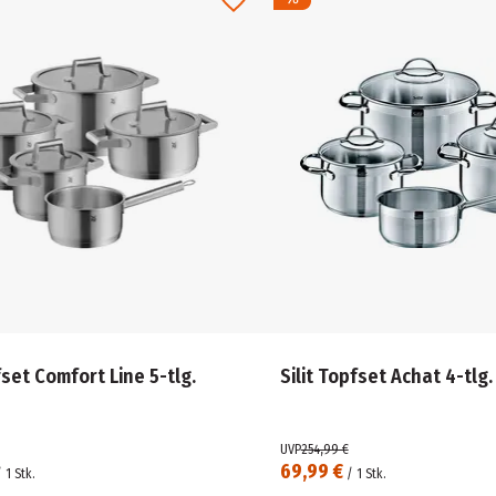
et Comfort Line 5-tlg.
Silit Topfset Achat 4-tlg.
UVP
254,99 €
69,99 €
/
1
Stk.
/
1
Stk.