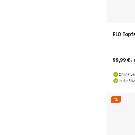
ELO Topfs
99,99 €
/
1
Online ve
In die Fili