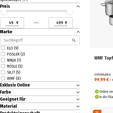
Preis
Preis (€) ab
Preis (€) bis
€
€
Preis (€) ab
Preis (€) bis
Marke
ELO (9)
FISSLER (2)
WMF Topfs
NINJA (1)
RÖSLE (5)
SILIT (5)
UVP
299,00 €
WMF (8)
99,99 €
/
1
Exklusiv Online
Farbe
Online ve
In die Fili
Geeignet Für
Material