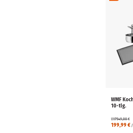
WMF Koch
10-tlg.
UVP
549,00 €
199,99 €