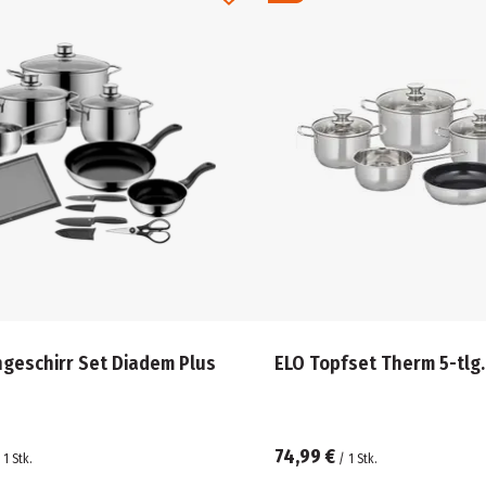
geschirr Set Diadem Plus
ELO Topfset Therm 5-tlg.
74,99 €
/
1
Stk.
/
1
Stk.