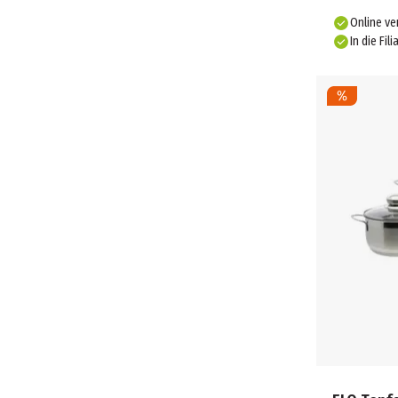
Online ve
In die Fili