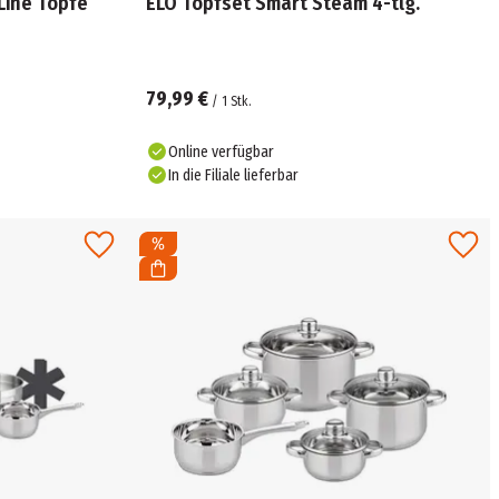
Line Töpfe
ELO Topfset Smart Steam 4-tlg.
79,99 €
/
1
Stk.
Online verfügbar
In die Filiale lieferbar