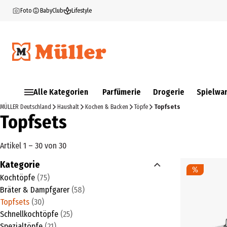
Foto
BabyClub
Lifestyle
Alle Kategorien
Parfümerie
Drogerie
Spielwa
MÜLLER Deutschland
Haushalt
Kochen & Backen
Töpfe
Topfsets
Topfsets
Artikel 1 – 30 von 30
Kategorie
Kochtöpfe
(
75
)
Bräter & Dampfgarer
(
58
)
Topfsets
(
30
)
Schnellkochtöpfe
(
25
)
Spezialtöpfe
(
21
)