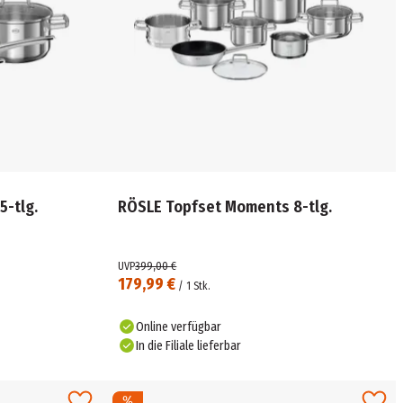
-tlg.
RÖSLE Topfset Moments 8-tlg.
UVP
399,00 €
179,99 €
/
1
Stk.
Online verfügbar
In die Filiale lieferbar