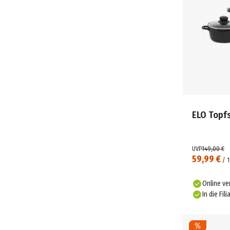
ELO Topfs
UVP
149,00 €
59,99 €
/
1
Online ve
In die Fili