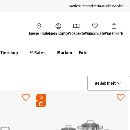
Karriere
Unternehmen
Aktuelles
Service
Meine Filiale
Mein Konto
Prospekte
Wunschliste
Warenkorb
Tiershop
% Sales
Marken
Foto
Beliebtheit