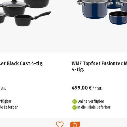
et Black Cast 4-tlg.
WMF Topfset Fusiontec M
4-tlg.
499,00 €
Stk.
/
1
Stk.
rfügbar
Online verfügbar
ale lieferbar
In die Filiale lieferbar