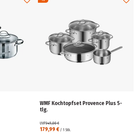
WMF Kochtopfset Provence Plus 5-
tlg.
UVP
349,00 €
179,99 €
/
1
Stk.