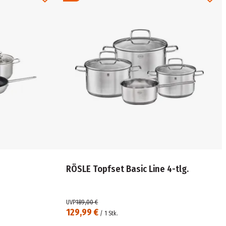
RÖSLE Topfset Basic Line 4-tlg.
UVP
189,00 €
129,99 €
/
1
Stk.