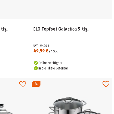
tlg.
ELO Topfset Galactica 5-tlg.
UVP
129,00 €
49,99 €
/
1
Stk.
Online verfügbar
In die Filiale lieferbar