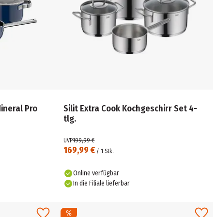
ineral Pro
Silit Extra Cook Kochgeschirr Set 4-
tlg.
UVP
199,99 €
169,99 €
/
1
Stk.
Online verfügbar
In die Filiale lieferbar