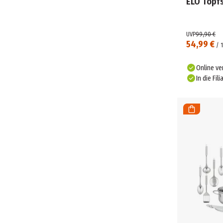
ELO Topfs
UVP
99,90 €
54,99 €
/
1
Online ve
In die Fili