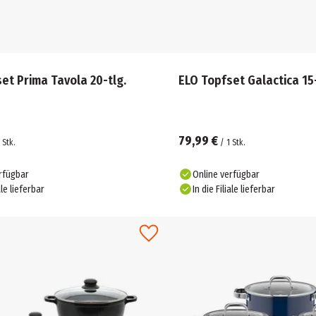
et Prima Tavola 20-tlg.
ELO Topfset Galactica 15-
79,99 €
Stk.
/
1
Stk.
rfügbar
Online verfügbar
ale lieferbar
In die Filiale lieferbar