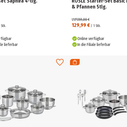
et Saphira 4-tlg.
RÖSLE Starter-Set Basic 
& Pfannen 5tlg.
UVP
259,00 €
129,99 €
Stk.
/
1
Stk.
rfügbar
Online verfügbar
ale lieferbar
In die Filiale lieferbar