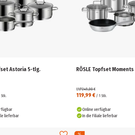
et Astoria 5-tlg.
RÖSLE Topfset Moments 5
UVP
249,00 €
119,99 €
Stk.
/
1
Stk.
rfügbar
Online verfügbar
ale lieferbar
In die Filiale lieferbar